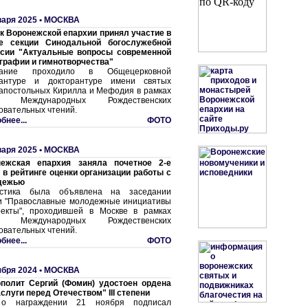
варя 2025 •
МОСКВА
к Воронежской епархии принял участие в
те секции Синодальной богослужебной
сии "Актуальные вопросы современной
графии и гимнотворчества"
дание проходило в Общецерковной
рантуре и докторантуре имени святых
апостольных Кирилла и Мефодия в рамках
II Международных Рождественских
овательных чтений.
бнее...
ФОТО
варя 2025 •
МОСКВА
нежская епархия заняла почетное 2-е
 в рейтинге оценки организации работы с
дежью
истика была объявлена на заседании
и "Православные молодежные инициативы
екты", проходившей в Москве в рамках
II Международных Рождественских
овательных чтений.
бнее...
ФОТО
ября 2024 •
МОСКВА
полит Сергий (Фомин) удостоен ордена
аслуги перед Отечеством" III степени
 о награждении 21 ноября подписал