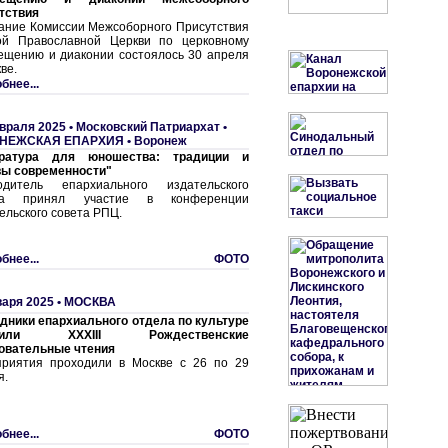
тствия
ание Комиссии Межсоборного Присутствия
ой Православной Церкви по церковному
ещению и диаконии состоялось 30 апреля
ве.
бнее...
враля 2025 •
Московский Патриархат
•
НЕЖСКАЯ ЕПАРХИЯ
•
Воронеж
ература для юношества: традиции и
ы современности"
одитель епархиального издательского
ла принял участие в конференции
ельского совета РПЦ.
бнее...
ФОТО
варя 2025 •
МОСКВА
дники епархиального отдела по культуре
етили XXXIII Рождественские
овательные чтения
риятия проходили в Москве с 26 по 29
я.
бнее...
ФОТО