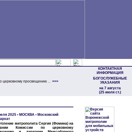
КОНТАКТНАЯ
ИНФОРМАЦИЯ
БОГОСЛУЖЕБНЫЕ
о церковному просвещению ...
>>>
УКАЗАНИЯ
на 7 августа
(25 июля ст.)
реля 2025 •
МОСКВА
•
Московский
архат
пление митрополита Сергия (Фомина) на
дании Комиссии по церковному
вещению и диаконии Межсоборного