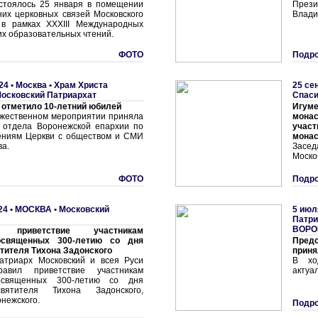
стоялось 25 января в помещении
През
их церковных связей Московского
Влади
 в рамках XXXIII Международных
их образовательных чтений.
ФОТО
Подро
24 •
Москва • Храм Христа
25 се
осковский Патриархат
Спас
 отметило 10-летний юбилей
Игу
ржественном мероприятии приняла
монас
 отдела Воронежской епархии по
учас
ениям Церкви с обществом и СМИ
монас
ва.
Засе
Моско
ФОТО
Подро
24 •
МОСКВА
•
Московский
5 июл
Патри
ВОРО
е приветствие участникам
освященных 300-летию со дня
Пред
тителя Тихона Задонского
приня
атриарх Московский и всея Руси
В хо
авил приветствие участникам
актуа
освященных 300-летию со дня
вятителя Тихона Задонского,
нежского.
Подро