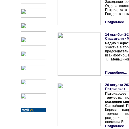
Заседание со
Отдела внешн
Патриархата
Рождественск
Подробнее...
14 октября 20
Спасителя
•
М
Радио "Вера"
Участие в то
председатель
взаимоотнош
Т.Г. Меньшико
Подробнее...
26 августа 20
Патриархат
Патриарше
торжеств, п
рождения свя
Святейший П
Кирилл напр
торжеств, п
рождения с
епископа Воро
Подробнее...