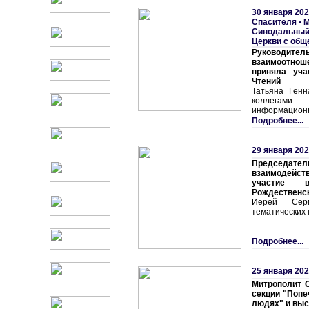
30 января 202
Спасителя
•
М
Синодальный
Церкви с общ
Руководите
взаимоотнош
приняла уча
Чтений
Татьяна Ген
коллегами
информационн
Подробнее...
29 января 202
Председате
взаимодейс
участие 
Рождественск
Иерей Сер
тематических
Подробнее...
25 января 202
Митрополит С
секции "Поп
людях" и выс