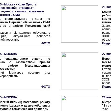
5 •
Москва • Храм Христа
29 ян
осковский Патриархат •
 отдел по взаимоотношениям
Клири
еством и СМИ
рабо
ль епархиального отдела по
комис
ениям Церкви с обществом и СМИ
гимно
стие в работе Рождественский
Засе
аспи
надьевна Меньшикова обсудила с
равно
 ряд актуальных вопросов
XXXI
ой повестки.
образ
ФОТО
Подро
5 •
МОСКВА
27 ян
ль епархиального отдела по
Воро
твию с казачеством принял
место
в работе Международных
моло
их чтений
Стат
гий Мансуров посетил ряд
секци
 мероприятий.
и про
XXXI
образ
ФОТО
Подро
5 •
МОСКВА
21 но
ергий (Фомин) возглавил работу
Митро
ечение Церкви о душевнобольных
"За з
тупил с тематическим докладом
Указ