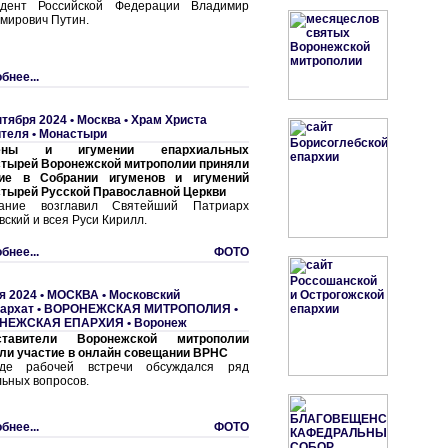
идент Российской Федерации Владимир
мирович Путин.
бнее...
нтября 2024 •
Москва • Храм Христа
ителя
•
Монастыри
мены и игумении епархиальных
тырей Воронежской митрополии приняли
тие в Собрании игуменов и игумений
тырей Русской Православной Церкви
дание возглавил Святейший Патриарх
вский и всея Руси Кирилл.
бнее...
ФОТО
я 2024 •
МОСКВА
•
Московский
архат
•
ВОРОНЕЖСКАЯ МИТРОПОЛИЯ
•
НЕЖСКАЯ ЕПАРХИЯ
•
Воронеж
ставители Воронежской митрополии
ли участие в онлайн совещании ВРНС
де рабочей встречи обсуждался ряд
льных вопросов.
бнее...
ФОТО