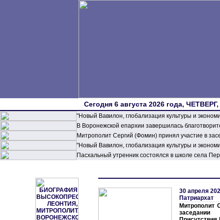
Сегодня 6 августа 2026 года, ЧЕТВЕРГ,
"Новый Вавилон, глобализация культуры и эконом
В Воронежской епархии завершилась благотворите
Митрополит Сергий (Фомин) принял участие в зас
"Новый Вавилон, глобализация культуры и эконом
Пасхальный утренник состоялся в школе села П
30 апреля 202
Патриархат
Митрополит С
заседании
Присутствия 