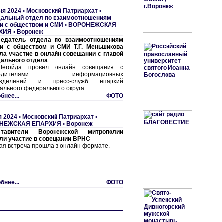
ня 2024 •
Московский Патриархат •
альный отдел по взаимоотношениям
и с обществом и СМИ
•
ВОРОНЕЖСКАЯ
ХИЯ
•
Воронеж
седатель отдела по взаимоотношениям
и с обществом и СМИ Т.Г. Меньшикова
ла участие в онлайн совещании с главой
ального отдела
 Легойда провел онлайн совещания с
оводителями информационных
азделений и пресс-служб епархий
ального федерального округа.
бнее...
ФОТО
я 2024 •
Московский Патриархат
•
НЕЖСКАЯ ЕПАРХИЯ
•
Воронеж
ставители Воронежской митрополии
ли участие в совещании ВРНС
ая встреча прошла в онлайн формате.
бнее...
ФОТО