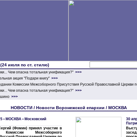
 (24 июля по ст. стилю)
ики... Чем опасна тотальная унификация?"
>>>
льная акция "Подари книгу"
>>>
едании Комиссии Межсоборного Присутствия Русской Православной Церкви п
ики... Чем опасна тотальная унификация?"
>>>
ершино
>>>
НОВОСТИ / Новости Воронежской епархии / МОСКВА
5 •
МОСКВА
•
Московский
30 ап
Патри
ергий (Фомин) принял участие в
Высту
 Комиссии Межсоборного
засе
Русской Православной Церкви по
прос