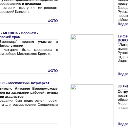
росвещению и диаконии
прису
 встречи выступил митрополит
Засед
оровский Климент.
Русск
просв
в Моск
ФОТО
Подро
 •
МОСКВА
•
Воронеж •
19 фе
овский храм
ВОРО
Звонница" принял участие в
"Лит
богослужении
вызов
я литургия была совершена в
Руков
ом соборе Московского Кремля.
отде
Издат
ФОТО
Подро
025 •
Московский Патриархат
30 ян
тителю Антонию Воронежскому
Сотру
ен на заседании рабочей группы
пос
ии акафистов
образ
седания был подготовлен проект
Мероп
ста для рассмотрения Священным
январ
Подро