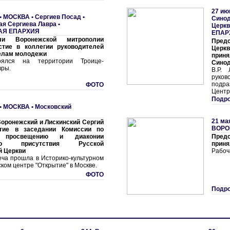
27 ию
•
МОСКВА
•
Сергиев Посад •
Синод
ая Сергиева Лавра
•
Церкв
АЯ ЕПАРХИЯ
ЕПАР
ели Воронежской митрополии
Пред
стие в коллегии руководителей
Церкв
делам молодежи
приня
оялся на территории Троице-
Синод
вры.
В.Р.
рук
подр
ФОТО
Центр
Подро
•
МОСКВА
•
Московский
21 ма
оронежский и Лискинский Сергий
ВОРО
тие в заседании Комиссии по
у просвещению и диаконии
Пред
ого присутствия Русской
приня
й Церкви
Рабоч
еча прошла в Историко-культурном
ком центре "Открытие" в Москве.
ФОТО
Подро