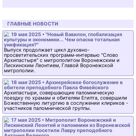
ГЛАВНЫЕ НОВОСТИ
19 мая 2025 • "Новый Вавилон, глобализация
культуры и экономики... Чем опасна тотальная
унификация?"
Выпуск продолжает цикл духовно-
просветительских программ-интервью "Слово
Архипастыря" с митрополитом Воронежским и
Лискинским Леонтием, Главой Воронежской
митрополии.
18 мая 2025 • Архиерейское богослужение в
обители преподобного Павла Фивейского
Архипастыри, совершающие паломническую
поездку по храмам и обителям Египта, совершили
Божественную литургию в сослужении клириков -
участников паломнической группы.
17 мая 2025 • Митрополит Воронежский и
Лискинский Леонтий и паломники из Воронежской
митрополии посетили Лавру преподобного
Антония Великого