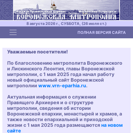
8 августа 2026 г., СУББОТА, (26 июля ст.)
Toggle navigation
ПОЛНАЯ ВЕРСИЯ САЙТА
Уважаемые посетители!
По благословению митрополита Воронежского
и Лискинского Леонтия, главы Воронежской
митрополии, с 1 мая 2025 года начал работу
новый официальный сайт Воронежской
митрополии
www.vrn-eparhia.ru
.
Актуальная информация о служении
Правящего Архиерея и о структуре
митрополии, сведения об истории
Воронежской епархии, монастырей и храмов, а
также новости епархиальной и приходской
жизни с 1 мая 2025 года размещаются
на новом
сайте