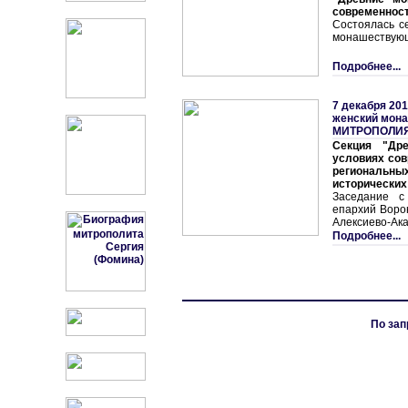
современнос
Состоялась с
монашествую
Подробнее...
7 декабря 201
женский мон
МИТРОПОЛИ
Секция "Др
условиях сов
региональн
исторических
Заседание с
епархий Воро
Алексиево-Ак
Подробнее...
По зап