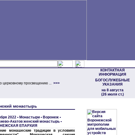
КОНТАКТНАЯ
ИНФОРМАЦИЯ
БОГОСЛУЖЕБНЫЕ
о церковному просвещению ...
>>>
УКАЗАНИЯ
на 8 августа
(26 июля ст.)
енский монастырь
ября 2022 •
Монастыри
•
Воронеж •
иево-Акатов женский монастырь
•
НЕЖСКАЯ ЕПАРХИЯ
вние монашеские традиции в условиях
еменности". Монашеская секция