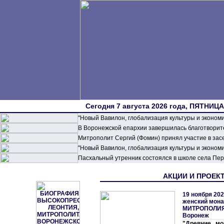
Сегодня 7 августа 2026 года, ПЯТНИЦА,
"Новый Вавилон, глобализация культуры и эконом
В Воронежской епархии завершилась благотворите
Митрополит Сергий (Фомин) принял участие в зас
"Новый Вавилон, глобализация культуры и эконом
Пасхальный утренник состоялся в школе села П
АКЦИИ И ПРОЕКТЫ
19 ноября 202
женский мон
МИТРОПОЛИ
Воронеж
"Древние мо