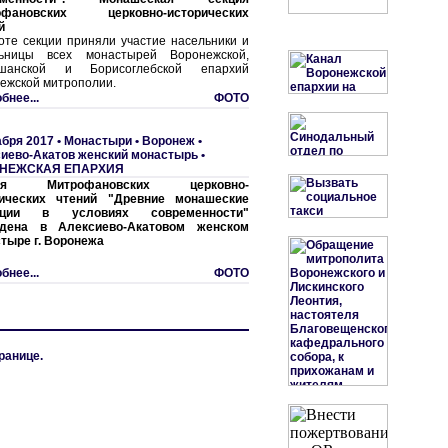
офановских церковно-исторических
й
оте секции приняли участие насельники и
льницы всех монастырей Воронежской,
ошанской и Борисоглебской епархий
ежской митрополии.
бнее...
ФОТО
абря 2017 •
Монастыри
•
Воронеж •
иево-Акатов женский монастырь
•
НЕЖСКАЯ ЕПАРХИЯ
ция Митрофановских церковно-
рических чтений "Древние монашеские
иции в условиях современности"
едена в Алексиево-Акатовом женском
тыре г. Воронежа
бнее...
ФОТО
ранице.