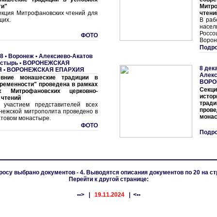
ти"
Митр
екция Митрофановских чтений для
чтени
щих.
В раб
насе
Росс
ФОТО
Ворон
Подро
8 •
Воронеж • Алексиево-Акатов
астырь
•
ВОРОНЕЖСКАЯ
8 дек
Я
•
ВОРОНЕЖСКАЯ ЕПАРХИЯ
Алекс
евние монашеские традиции в
ВОРО
ременности" проведена в рамках
Сек
ых Митрофановских церковно-
исто
 чтений
трад
 участием представителей всех
пров
нежской митрополита проведено в
монас
атовом монастыре.
ФОТО
Подро
росу выбрано документов - 4. Выводятся описания документов по 20 на ст
Перейти к другой странице:
••>
|
19.11.2024
| <••