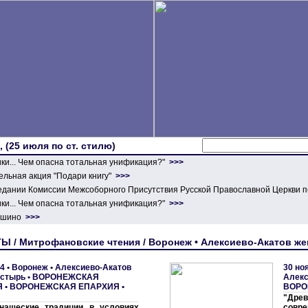
 (25 июля по ст. стилю)
ики... Чем опасна тотальная унификация?"
>>>
льная акция "Подари книгу"
>>>
едании Комиссии Межсоборного Присутствия Русской Православной Церкви п
ики... Чем опасна тотальная унификация?"
>>>
ершино
>>>
 / Митрофановские чтения / Воронеж • Алексиево-Акатов ж
4 •
Воронеж • Алексиево-Акатов
30 но
астырь
•
ВОРОНЕЖСКАЯ
Алекс
Я
•
ВОРОНЕЖСКАЯ ЕПАРХИЯ
•
ВОРО
"Дре
нашеские традиции в условиях
совр