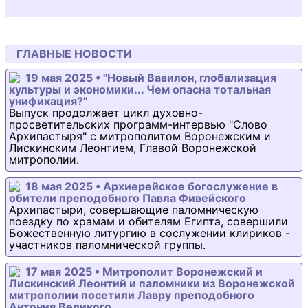
ГЛАВНЫЕ НОВОСТИ
19 мая 2025 • "Новый Вавилон, глобализация
культуры и экономики... Чем опасна тотальная
унификация?"
Выпуск продолжает цикл духовно-
просветительских программ-интервью "Слово
Архипастыря" с митрополитом Воронежским и
Лискинским Леонтием, Главой Воронежской
митрополии.
18 мая 2025 • Архиерейское богослужение в
обители преподобного Павла Фивейского
Архипастыри, совершающие паломническую
поездку по храмам и обителям Египта, совершили
Божественную литургию в сослужении клириков -
участников паломнической группы.
17 мая 2025 • Митрополит Воронежский и
Лискинский Леонтий и паломники из Воронежской
митрополии посетили Лавру преподобного
Антония Великого