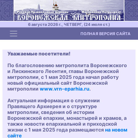
6 августа 2026 г., ЧЕТВЕРГ, (24 июля ст.)
Toggle navigation
ПОЛНАЯ ВЕРСИЯ САЙТА
Уважаемые посетители!
По благословению митрополита Воронежского
и Лискинского Леонтия, главы Воронежской
митрополии, с 1 мая 2025 года начал работу
новый официальный сайт Воронежской
митрополии
www.vrn-eparhia.ru
.
Актуальная информация о служении
Правящего Архиерея и о структуре
митрополии, сведения об истории
Воронежской епархии, монастырей и храмов, а
также новости епархиальной и приходской
жизни с 1 мая 2025 года размещаются
на новом
сайте