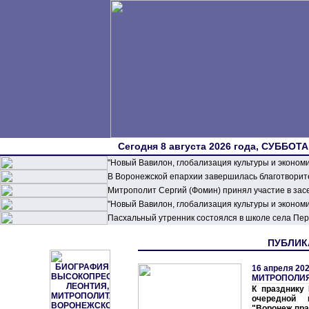
Сегодня 8 августа 2026 года, СУББОТА,
"Новый Вавилон, глобализация культуры и эконом
В Воронежской епархии завершилась благотворите
Митрополит Сергий (Фомин) принял участие в зас
"Новый Вавилон, глобализация культуры и эконом
Пасхальный утренник состоялся в школе села П
ПУБЛИКА
16 апреля 202
МИТРОПОЛИ
К празднику
очередной 
"Воронеж пр