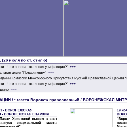
 (26 июля по ст. стилю)
ики... Чем опасна тотальная унификация?"
>>>
льная акция "Подари книгу"
>>>
едании Комиссии Межсоборного Присутствия Русской Православной Церкви п
ики... Чем опасна тотальная унификация?"
>>>
ершино
>>>
ЦИИ / • газета Воронеж православный / ВОРОНЕЖСКАЯ МИ
3 •
ВОРОНЕЖСКАЯ
19 но
Я
•
ВОРОНЕЖСКАЯ ЕПАРХИЯ
ВОРО
 Пасхи Христовой вышел в свет
"Вор
выпуск епархиальной газеты
посвя
авославный"
Моско