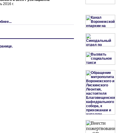
 2016 г.
бнее...
ранице.