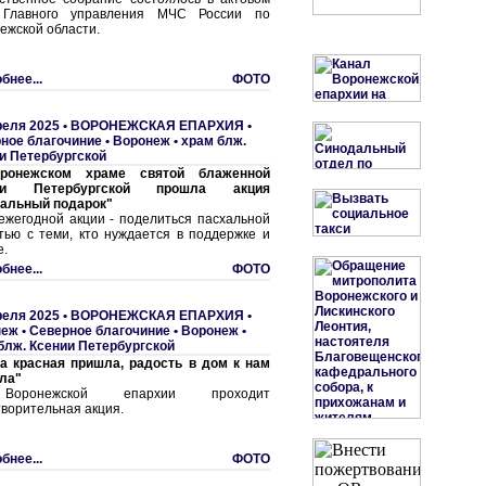
 Главного управления МЧС России по
ежской области.
бнее...
ФОТО
реля 2025 •
ВОРОНЕЖСКАЯ ЕПАРХИЯ
•
ное благочиние
•
Воронеж • храм блж.
и Петербургской
ронежском храме святой блаженной
ии Петербургской прошла акция
альный подарок"
ежегодной акции - поделиться пасхальной
тью с теми, кто нуждается в поддержке и
е.
бнее...
ФОТО
реля 2025 •
ВОРОНЕЖСКАЯ ЕПАРХИЯ
•
неж
•
Северное благочиние
•
Воронеж •
блж. Ксении Петербургской
а красная пришла, радость в дом к нам
ла"
оронежской епархии проходит
творительная акция.
бнее...
ФОТО