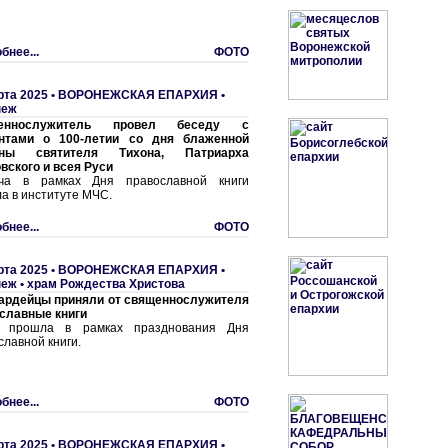
бнее...
ФОТО
рта 2025 •
ВОРОНЕЖСКАЯ ЕПАРХИЯ
•
неж
еннослужитель провел беседу с
антами о 100-летии со дня блаженной
ины святителя Тихона, Патриарха
вского и всея Руси
еча в рамках Дня православной книги
а в институте МЧС.
бнее...
ФОТО
рта 2025 •
ВОРОНЕЖСКАЯ ЕПАРХИЯ
•
еж • храм Рождества Христова
ардейцы приняли от священнослужителя
славные книги
я прошла в рамках празднования Дня
славной книги.
бнее...
ФОТО
рта 2025 •
ВОРОНЕЖСКАЯ ЕПАРХИЯ
•