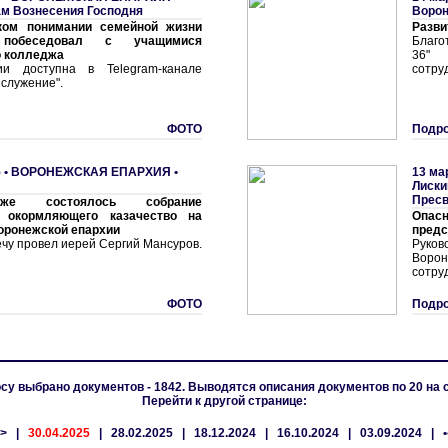
ам Вознесения Господня
Воро
ком понимании семейной жизни
Разви
 побеседовал с учащимися
Благо
о колледжа
36"
ии доступна в Telegram-канале
сотру
служение".
ФОТО
Подро
 •
ВОРОНЕЖСКАЯ ЕПАРХИЯ
•
13 ма
Лиски
Пресв
же состоялось собрание
, окормляющего казачество на
Опасн
оронежской епархии
предс
чу провел иерей Сергий Мансуров.
Руко
Воро
сотру
ФОТО
Подро
су выбрано документов - 1842. Выводятся описания документов по 20 на 
Перейти к другой странице:
•>
|
30.04.2025
|
28.02.2025
|
18.12.2024
|
16.10.2024
|
03.09.2024
|
•