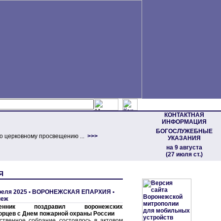
КОНТАКТНАЯ
ИНФОРМАЦИЯ
БОГОСЛУЖЕБНЫЕ
о церковному просвещению ...
>>>
УКАЗАНИЯ
на 9 августа
(27 июля ст.)
Я
реля 2025 •
ВОРОНЕЖСКАЯ ЕПАРХИЯ
•
неж
щенник поздравил воронежских
орцев с Днем пожарной охраны России
ственное собрание состоялось в актовом