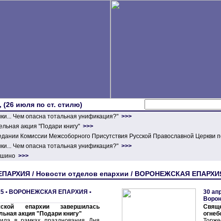
 (26 июля по ст. стилю)
ики... Чем опасна тотальная унификация?"
>>>
льная акция "Подари книгу"
>>>
едании Комиссии Межсоборного Присутствия Русской Православной Церкви п
ики... Чем опасна тотальная унификация?"
>>>
ершино
>>>
ЕПАРХИЯ / Новости отделов епархии / ВОРОНЕЖСКАЯ ЕПАРХИ
5 •
ВОРОНЕЖСКАЯ ЕПАРХИЯ
•
30 ап
Воро
ской епархии завершилась
Свя
льная акция "Подари книгу"
огнеб
дила в рамках празднования Дня
Торже