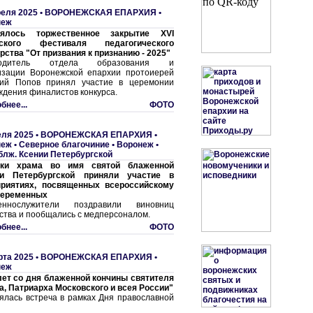
реля 2025 •
ВОРОНЕЖСКАЯ ЕПАРХИЯ
•
неж
оялось торжественное закрытие XVI
дского фестиваля педагогического
рства "От призвания к признанию - 2025"
водитель отдела образования и
изации Воронежской епархии протоиерей
ий Попов принял участие в церемонии
ждения финалистов конкурса.
бнее...
ФОТО
еля 2025 •
ВОРОНЕЖСКАЯ ЕПАРХИЯ
•
неж
•
Северное благочиние
•
Воронеж •
блж. Ксении Петербургской
ики храма во имя святой блаженной
ии Петербургской приняли участие в
риятиях, посвященных всероссийскому
беременных
еннослужители поздравили виновниц
ства и пообщались с медперсоналом.
бнее...
ФОТО
рта 2025 •
ВОРОНЕЖСКАЯ ЕПАРХИЯ
•
неж
лет со дня блаженной кончины святителя
а, Патриарха Московского и всея России"
ялась встреча в рамках Дня православной