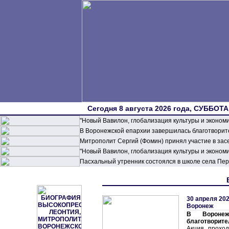
Сегодня 8 августа 2026 года, СУББОТА,
"Новый Вавилон, глобализация культуры и эконом
В Воронежской епархии завершилась благотворите
Митрополит Сергий (Фомин) принял участие в зас
"Новый Вавилон, глобализация культуры и эконом
Пасхальный утренник состоялся в школе села П
30 апреля 202
Воронеж
В Воронеж
благотворите
Акция прохо