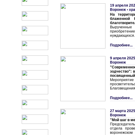
19 апреля 202
Воронеж • хр
На территор
блаженной 
благотворите
Вырученные 
приобретен
нуждающихся.
Подробнее...
9 апреля 2025
Воронеж
"Современн
зодчество": 
посвященный
Мероприятие
просветит
Благовещения
Подробнее...
27 марта 2025
Воронеж
"Мой шаг в м
Председател
отдела пров
воронежско