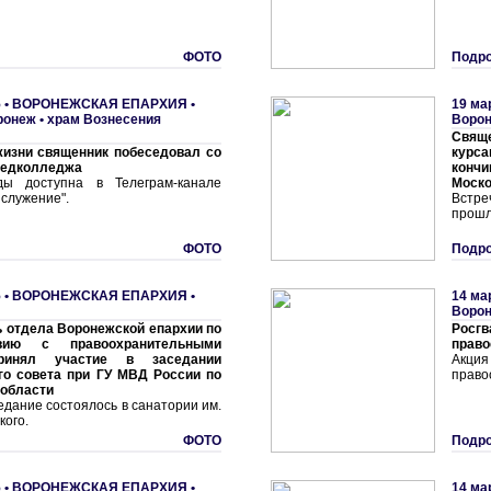
ФОТО
Подро
 •
ВОРОНЕЖСКАЯ ЕПАРХИЯ
•
19 ма
ронеж • храм Вознесения
Воро
Свящ
жизни священник побеседовал со
курс
медколледжа
конч
ды доступна в Телеграм-канале
Моско
служение".
Встр
прошл
ФОТО
Подро
 •
ВОРОНЕЖСКАЯ ЕПАРХИЯ
•
14 ма
Ворон
 отдела Воронежской епархии по
Росгв
твию с правоохранительными
право
ринял участие в заседании
Акци
го совета при ГУ МВД России по
право
 области
дание состоялось в санатории им.
кого.
ФОТО
Подро
 •
ВОРОНЕЖСКАЯ ЕПАРХИЯ
•
14 ма