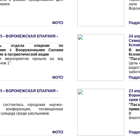
книги.
зале
Ворон
ФОТО
Подро
5 •
ВОРОНЕЖСКАЯ ЕПАРХИЯ
•
24 ап
Север
Ксени
тель отдела епархии по
твию с Вооруженными Силами
В во
ие в патриотической акции
Ксен
ое мероприятие прошло на ж/д
"Пасх
неж 1".
Цель 
радос
забот
ФОТО
Подро
5 •
ВОРОНЕЖСКАЯ ЕПАРХИЯ
•
23 ап
Воро
храм 
состоялась городская научно-
"Пасх
ая конференция, посвященная
приве
суицида среди школьников.
В В
благо
ФОТО
Подро