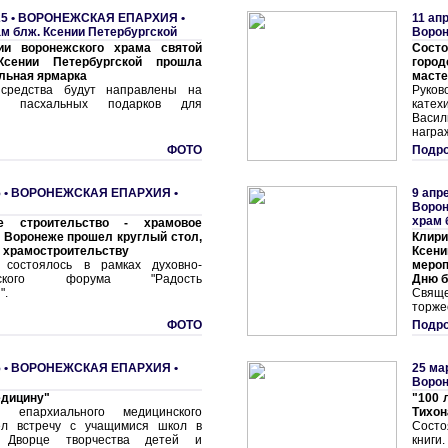
5 •
ВОРОНЕЖСКАЯ ЕПАРХИЯ
•
11 ап
ам блж. Ксении Петербургской
Воро
ии воронежского храма святой
Сост
Ксении Петербургской прошла
горо
льная ярмарка
масте
средства будут направлены на
Руко
ие пасхальных подарков для
катех
Васил
награ
ФОТО
Подро
 •
ВОРОНЕЖСКАЯ ЕПАРХИЯ
•
9 апр
Воро
храм 
ое строительство - храмовое
в Воронеже прошел круглый стол,
Клир
 храмостроительству
Ксен
 состоялось в рамках духовно-
мероп
ельского форума "Радость
Дню 
".
Свящ
торже
ФОТО
Подро
 •
ВОРОНЕЖСКАЯ ЕПАРХИЯ
•
25 ма
Воро
едицину"
"100 
ь епархиального медицинского
Тихон
ел встречу с учащимися школ в
Состо
м Дворце творчества детей и
книги.