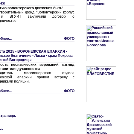
неж
тию волонтерского движения быть!
творительный фонд "Волонтерский корпус
 и ВГУИТ заключили договор о
дничестве.
бнее...
ФОТО
рта 2025 •
ВОРОНЕЖСКАЯ ЕПАРХИЯ
•
нское благочиние
•
Лиски • храм Покрова
ятой Богородицы
ость неоязыческих верований: взгляд
тавителя духовенства
водитель миссионерского отдела
нежской епархии провел встречу с
дниками полиции.
бнее...
ФОТО
странице.
•>