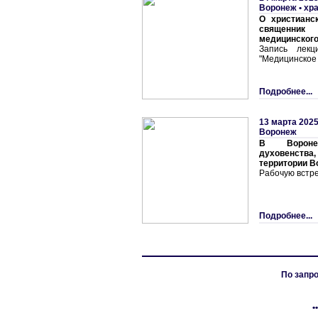
Воронеж • хр
О христианс
священник
медицинског
Запись лекц
"Медицинское 
Подробнее...
13 марта 2025
Воронеж
В Вороне
духовенства
территории В
Рабочую встре
Подробнее...
По запро
•