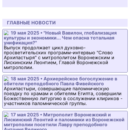
ГЛАВНЫЕ НОВОСТИ
19 мая 2025 • "Новый Вавилон, глобализация
культуры и экономики... Чем опасна тотальная
унификация?"
Выпуск продолжает цикл духовно-
просветительских программ-интервью "Слово
Архипастыря" с митрополитом Воронежским и
Лискинским Леонтием, Главой Воронежской
митрополии.
18 мая 2025 • Архиерейское богослужение в
обители преподобного Павла Фивейского
Архипастыри, совершающие паломническую
поездку по храмам и обителям Египта, совершили
Божественную литургию в сослужении клириков -
участников паломнической группы.
17 мая 2025 • Митрополит Воронежский и
Лискинский Леонтий и паломники из Воронежской
митрополии посетили Лавру преподобного
Антония Великого