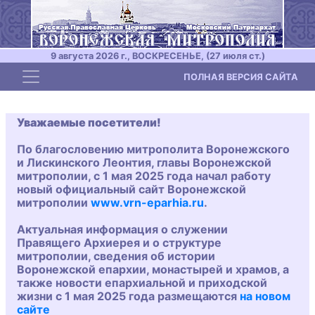
9 августа 2026 г., ВОСКРЕСЕНЬЕ, (27 июля ст.)
Toggle navigation
ПОЛНАЯ ВЕРСИЯ САЙТА
Уважаемые посетители!
По благословению митрополита Воронежского
и Лискинского Леонтия, главы Воронежской
митрополии, с 1 мая 2025 года начал работу
новый официальный сайт Воронежской
митрополии
www.vrn-eparhia.ru
.
Актуальная информация о служении
Правящего Архиерея и о структуре
митрополии, сведения об истории
Воронежской епархии, монастырей и храмов, а
также новости епархиальной и приходской
жизни с 1 мая 2025 года размещаются
на новом
сайте