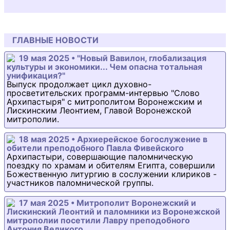
ГЛАВНЫЕ НОВОСТИ
19 мая 2025 • "Новый Вавилон, глобализация
культуры и экономики... Чем опасна тотальная
унификация?"
Выпуск продолжает цикл духовно-
просветительских программ-интервью "Слово
Архипастыря" с митрополитом Воронежским и
Лискинским Леонтием, Главой Воронежской
митрополии.
18 мая 2025 • Архиерейское богослужение в
обители преподобного Павла Фивейского
Архипастыри, совершающие паломническую
поездку по храмам и обителям Египта, совершили
Божественную литургию в сослужении клириков -
участников паломнической группы.
17 мая 2025 • Митрополит Воронежский и
Лискинский Леонтий и паломники из Воронежской
митрополии посетили Лавру преподобного
Антония Великого