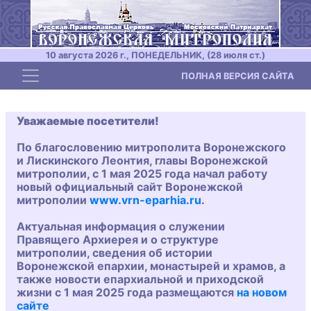
10 августа 2026 г., ПОНЕДЕЛЬНИК, (28 июля ст.)
Toggle navigation
ПОЛНАЯ ВЕРСИЯ САЙТА
Уважаемые посетители!
По благословению митрополита Воронежского
и Лискинского Леонтия, главы Воронежской
митрополии, с 1 мая 2025 года начал работу
новый официальный сайт Воронежской
митрополии
www.vrn-eparhia.ru
.
Актуальная информация о служении
Правящего Архиерея и о структуре
митрополии, сведения об истории
Воронежской епархии, монастырей и храмов, а
также новости епархиальной и приходской
жизни с 1 мая 2025 года размещаются
на новом
сайте