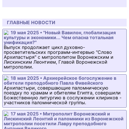
ГЛАВНЫЕ НОВОСТИ
19 мая 2025 • "Новый Вавилон, глобализация
культуры и экономики... Чем опасна тотальная
унификация?"
Выпуск продолжает цикл духовно-
просветительских программ-интервью "Слово
Архипастыря" с митрополитом Воронежским и
Лискинским Леонтием, Главой Воронежской
митрополии.
18 мая 2025 • Архиерейское богослужение в
обители преподобного Павла Фивейского
Архипастыри, совершающие паломническую
поездку по храмам и обителям Египта, совершили
Божественную литургию в сослужении клириков -
участников паломнической группы.
17 мая 2025 • Митрополит Воронежский и
Лискинский Леонтий и паломники из Воронежской
митрополии посетили Лавру преподобного
Антония Великого