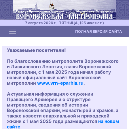
7 августа 2026 г., ПЯТНИЦА, (25 июля ст.)
Toggle navigation
ПОЛНАЯ ВЕРСИЯ САЙТА
Уважаемые посетители!
По благословению митрополита Воронежского
и Лискинского Леонтия, главы Воронежской
митрополии, с 1 мая 2025 года начал работу
новый официальный сайт Воронежской
митрополии
www.vrn-eparhia.ru
.
Актуальная информация о служении
Правящего Архиерея и о структуре
митрополии, сведения об истории
Воронежской епархии, монастырей и храмов, а
также новости епархиальной и приходской
жизни с 1 мая 2025 года размещаются
на новом
сайте