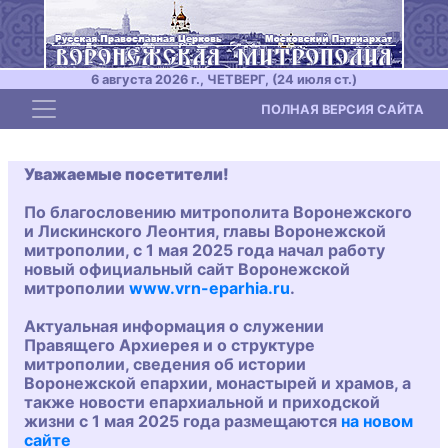
6 августа 2026 г., ЧЕТВЕРГ, (24 июля ст.)
Toggle navigation
ПОЛНАЯ ВЕРСИЯ САЙТА
Уважаемые посетители!
По благословению митрополита Воронежского
и Лискинского Леонтия, главы Воронежской
митрополии, с 1 мая 2025 года начал работу
новый официальный сайт Воронежской
митрополии
www.vrn-eparhia.ru
.
Актуальная информация о служении
Правящего Архиерея и о структуре
митрополии, сведения об истории
Воронежской епархии, монастырей и храмов, а
также новости епархиальной и приходской
жизни с 1 мая 2025 года размещаются
на новом
сайте