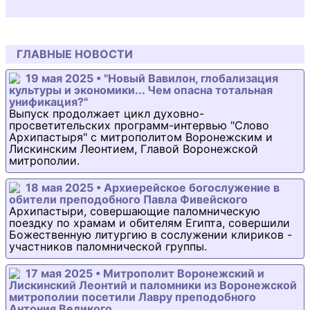
ГЛАВНЫЕ НОВОСТИ
19 мая 2025 • "Новый Вавилон, глобализация
культуры и экономики... Чем опасна тотальная
унификация?"
Выпуск продолжает цикл духовно-
просветительских программ-интервью "Слово
Архипастыря" с митрополитом Воронежским и
Лискинским Леонтием, Главой Воронежской
митрополии.
18 мая 2025 • Архиерейское богослужение в
обители преподобного Павла Фивейского
Архипастыри, совершающие паломническую
поездку по храмам и обителям Египта, совершили
Божественную литургию в сослужении клириков -
участников паломнической группы.
17 мая 2025 • Митрополит Воронежский и
Лискинский Леонтий и паломники из Воронежской
митрополии посетили Лавру преподобного
Антония Великого