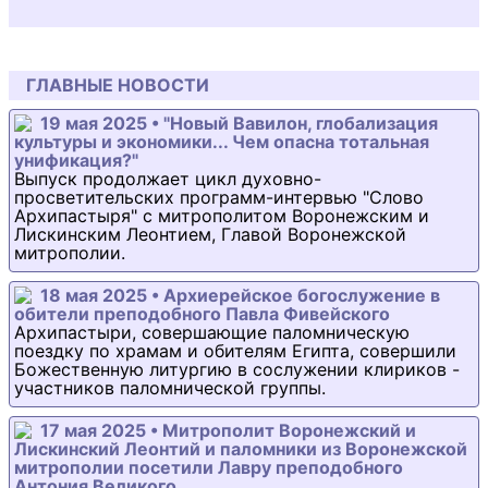
ГЛАВНЫЕ НОВОСТИ
19 мая 2025 • "Новый Вавилон, глобализация
культуры и экономики... Чем опасна тотальная
унификация?"
Выпуск продолжает цикл духовно-
просветительских программ-интервью "Слово
Архипастыря" с митрополитом Воронежским и
Лискинским Леонтием, Главой Воронежской
митрополии.
18 мая 2025 • Архиерейское богослужение в
обители преподобного Павла Фивейского
Архипастыри, совершающие паломническую
поездку по храмам и обителям Египта, совершили
Божественную литургию в сослужении клириков -
участников паломнической группы.
17 мая 2025 • Митрополит Воронежский и
Лискинский Леонтий и паломники из Воронежской
митрополии посетили Лавру преподобного
Антония Великого