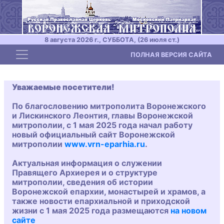
8 августа 2026 г., СУББОТА, (26 июля ст.)
Toggle navigation
ПОЛНАЯ ВЕРСИЯ САЙТА
Уважаемые посетители!
По благословению митрополита Воронежского
и Лискинского Леонтия, главы Воронежской
митрополии, с 1 мая 2025 года начал работу
новый официальный сайт Воронежской
митрополии
www.vrn-eparhia.ru
.
Актуальная информация о служении
Правящего Архиерея и о структуре
митрополии, сведения об истории
Воронежской епархии, монастырей и храмов, а
также новости епархиальной и приходской
жизни с 1 мая 2025 года размещаются
на новом
сайте