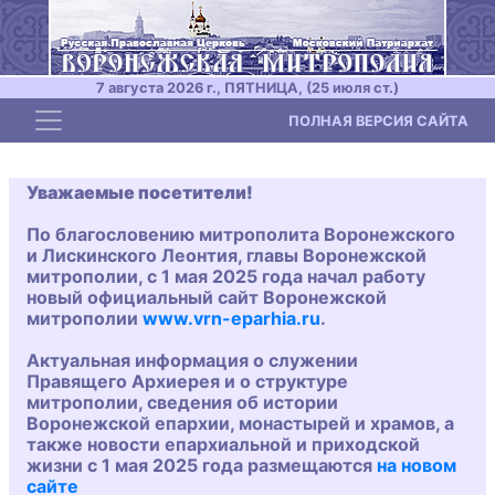
7 августа 2026 г., ПЯТНИЦА, (25 июля ст.)
Toggle navigation
ПОЛНАЯ ВЕРСИЯ САЙТА
Уважаемые посетители!
По благословению митрополита Воронежского
и Лискинского Леонтия, главы Воронежской
митрополии, с 1 мая 2025 года начал работу
новый официальный сайт Воронежской
митрополии
www.vrn-eparhia.ru
.
Актуальная информация о служении
Правящего Архиерея и о структуре
митрополии, сведения об истории
Воронежской епархии, монастырей и храмов, а
также новости епархиальной и приходской
жизни с 1 мая 2025 года размещаются
на новом
сайте