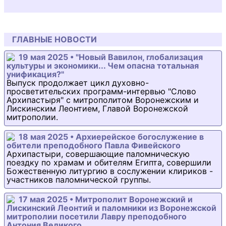
ГЛАВНЫЕ НОВОСТИ
19 мая 2025 • "Новый Вавилон, глобализация
культуры и экономики... Чем опасна тотальная
унификация?"
Выпуск продолжает цикл духовно-
просветительских программ-интервью "Слово
Архипастыря" с митрополитом Воронежским и
Лискинским Леонтием, Главой Воронежской
митрополии.
18 мая 2025 • Архиерейское богослужение в
обители преподобного Павла Фивейского
Архипастыри, совершающие паломническую
поездку по храмам и обителям Египта, совершили
Божественную литургию в сослужении клириков -
участников паломнической группы.
17 мая 2025 • Митрополит Воронежский и
Лискинский Леонтий и паломники из Воронежской
митрополии посетили Лавру преподобного
Антония Великого