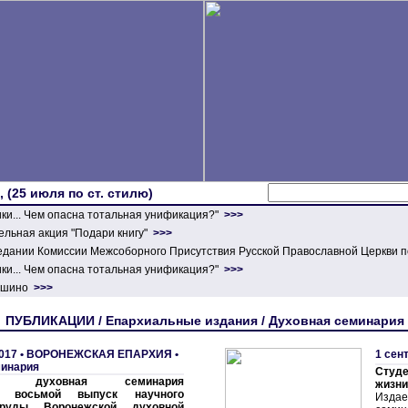
 (25 июля по ст. стилю)
ики... Чем опасна тотальная унификация?"
>>>
льная акция "Подари книгу"
>>>
едании Комиссии Межсоборного Присутствия Русской Православной Церкви п
ики... Чем опасна тотальная унификация?"
>>>
ершино
>>>
ПУБЛИКАЦИИ / Епархиальные издания / Духовная семинария
017 •
ВОРОНЕЖСКАЯ ЕПАРХИЯ
•
1 сен
минария
Студ
кая духовная семинария
жизни"
а восьмой выпуск научного
Издае
руды Воронежской духовной