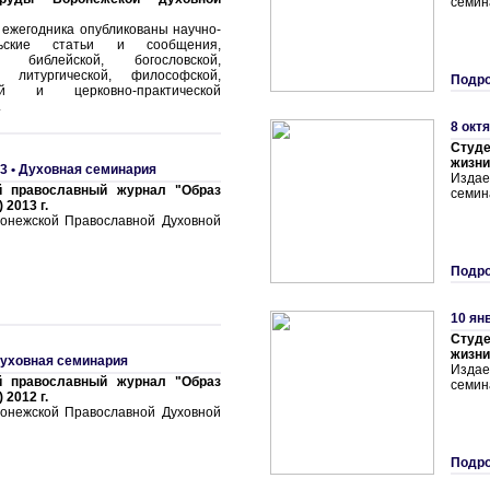
семин
 ежегодника опубликованы научно-
ельские статьи и сообщения,
е библейской, богословской,
й, литургической, философской,
Подро
кой и церковно-практической
.
8 окт
Студ
жизни"
3 •
Духовная семинария
Издае
й православный журнал "Образ
семин
 2013 г.
онежской Православной Духовной
Подро
10 ян
Студ
жизни"
уховная семинария
Издае
й православный журнал "Образ
семин
 2012 г.
онежской Православной Духовной
Подро