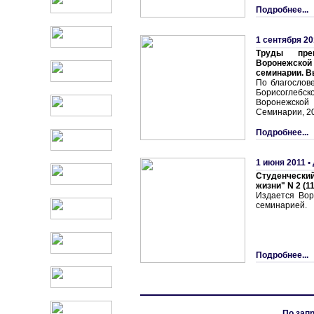
Подробнее...
1 сентября 20
Труды пре
Воронежск
семинарии. В
По благослов
Борисоглебск
Воронежск
Семинарии, 20
Подробнее...
1 июня 2011 •
Студенчески
жизни" N 2 (11
Издается Вор
семинарией.
Подробнее...
По запр