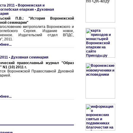
ста 2011 •
Воронежская и
оглебская епархия
•
Духовная
нария
льский П.В.: "История Воронежской
ной семинарии"
агословению митрополита Воронежского и
соглебского Сергия. Издание новое,
лненное. Издательский отдел ВПДС,
", 2011.
бнее...
 2011 •
Духовная семинария
енческий православный журнал "Образ
 N1 (10) 2011 г.
тся Воронежской Православной Духовной
арией.
бнее...
транице.