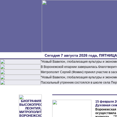
Сегодня 7 августа 2026 года, ПЯТНИЦА,
"Новый Вавилон, глобализация культуры и эконом
В Воронежской епархии завершилась благотворите
Митрополит Сергий (Фомин) принял участие в зас
"Новый Вавилон, глобализация культуры и эконом
Пасхальный утренник состоялся в школе села П
15 февраля 2
Духовная се
Воронежс
осуществил
журнала "Т