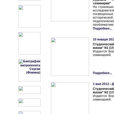
семинарии"
На страницах
исследоват
посвященны
историческо
педагогичес
проблематике
Подробнее...
10 января 201
Студенчески
жизни" N1 (15)
Издается Вор
семинарией.
Подробнее...
1 мая 2012 •
Д
Студенчески
жизни" N2 (13)
Издается Вор
семинарией.