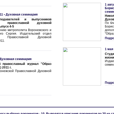
1 авгу
Борис
семи
11 •
Духовная семинария
Нико
подавателей и выпускников
Духов
ой православной духовной
По бл
ыпуск 4-5
Бори
ению митрополита Воронежского и
допо
ого Сергия. Издательский отдел
"Образ
ой Православной Духовной
Подро
11.
1 мая
Студ
жизни"
Духовная семинария
Издае
й православный журнал "Образ
семин
) 2011 г.
онежской Православной Духовной
Подро
осу выбрано документов - 10. Выводятся описания документов по 20 на с