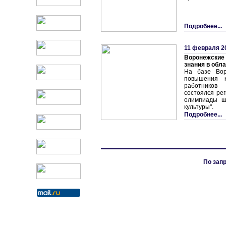
Подробнее...
11 февраля 2
Воронежские
знания в обл
На базе Вор
повышения к
работнико
состоялся ре
олимпиады ш
культуры".
Подробнее...
По запр