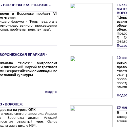
 •
ВОРОНЕЖСКАЯ ЕПАРХИЯ
•
16 се
МИТР
ВОРО
реля в Воронеже пройдут VII
ие чтения
"Церк
ящего форума - "Роль педагога в
взаи
овно-нравственного просвещения
обра
опыт, проблемы, перспективы".
облас
Предс
Х Об
федер
Подро
ВОРОНЕЖСКАЯ ЕПАРХИЯ
•
10 фе
канала "Союз": Митрополит
Реги
и Лискинский Сергий встретился
право
ями Всероссийской олимпиады по
Участ
ославной культуры
24-х 
обра
побед
олимп
ВИДЕО
Подро
3 •
ВОРОНЕЖ
20 ма
дества на уроке ОПК
В г
 в честь святого апостола Андрея
свящ
го г.Воронежа диакон Алексий
класс
посетил открытый урок Основ
культуры в школе N94.