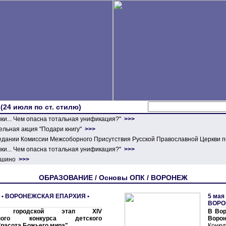
 (24 июля по ст. стилю)
ики... Чем опасна тотальная унификация?"
>>>
льная акция "Подари книгу"
>>>
едании Комиссии Межсоборного Присутствия Русской Православной Церкви п
ики... Чем опасна тотальная унификация?"
>>>
ершино
>>>
ОБРАЗОВАНИЕ / Основы ОПК / ВОРОНЕЖ
 •
ВОРОНЕЖСКАЯ ЕПАРХИЯ
•
5 мая
ВОРО
ся городской этап XIV
В Вор
дного конкурса детского
Ворон
Красота Божьего мира"
Конк