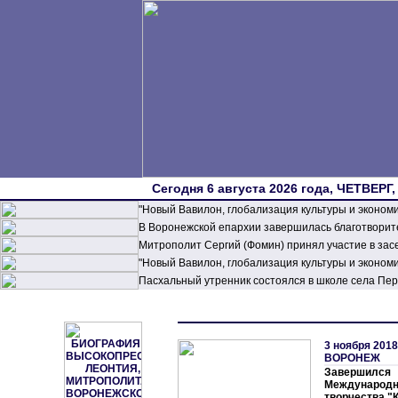
Сегодня 6 августа 2026 года, ЧЕТВЕРГ,
"Новый Вавилон, глобализация культуры и эконом
В Воронежской епархии завершилась благотворите
Митрополит Сергий (Фомин) принял участие в зас
"Новый Вавилон, глобализация культуры и эконом
Пасхальный утренник состоялся в школе села П
3 ноября 2018
ВОРОНЕЖ
Завершил
Междунаро
творчества "