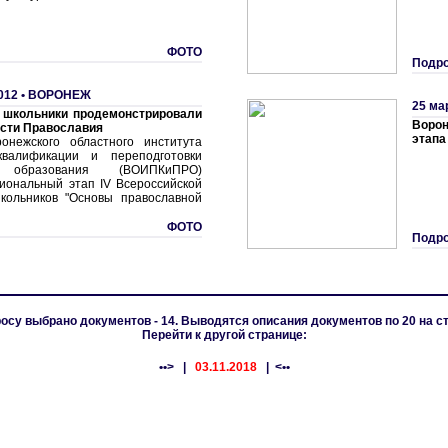
ФОТО
Подро
012 •
ВОРОНЕЖ
25 ма
 школьники продемонстрировали
Ворон
асти Православия
этапа
онежского областного института
валификации и переподготовки
в образования (ВОИПКиПРО)
гиональный этап IV Всероссийской
кольников "Основы православной
ФОТО
Подро
осу выбрано документов - 14. Выводятся описания документов по 20 на с
Перейти к другой странице:
••>
|
03.11.2018
| <••