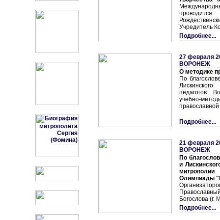
Международн
проводитс
Рождественс
Учредитель Ко
Подробнее...
27 февраля 2
ВОРОНЕЖ
О методике п
По благослов
Лискинског
педагогов В
учебно-мето
православной 
Подробнее...
21 февраля 2
ВОРОНЕЖ
По благосло
и Лискинског
митрополи
Олимпиады "
Организат
Православн
Богослова (г. 
Подробнее...