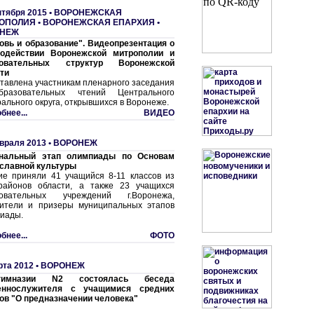
нтября 2015 •
ВОРОНЕЖСКАЯ
ОПОЛИЯ
•
ВОРОНЕЖСКАЯ ЕПАРХИЯ
•
НЕЖ
овь и образование". Видеопрезентация о
модействии Воронежской митрополии и
зовательных структур Воронежской
ти
тавлена участникам пленарного заседания
разовательных чтений Центрального
ального округа, открывшихся в Воронеже.
бнее...
ВИДЕО
враля 2013 •
ВОРОНЕЖ
ональный этап олимпиады по Основам
славной культуры
ие приняли 41 учащийся 8-11 классов из
районов области, а также 23 учащихся
зовательных учреждений г.Воронежа,
ители и призеры муниципальных этапов
иады.
бнее...
ФОТО
рта 2012 •
ВОРОНЕЖ
имназии N2 состоялась беседа
еннослужителя с учащимися средних
ов "О предназначении человека"