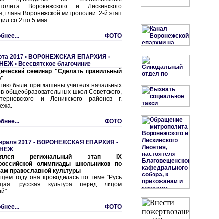
ополита Воронежского и Лискинского
я, главы Воронежской митрополии. 2-й этап
ил со 2 по 5 мая.
бнее...
ФОТО
рта 2017 •
ВОРОНЕЖСКАЯ ЕПАРХИЯ
•
НЕЖ
•
Всесвятское благочиние
ический семинар "Сделать правильный
р"
стию были приглашены учителя начальных
ов общеобразовательных школ Советского,
терновского и Ленинского районов г.
ежа.
бнее...
ФОТО
враля 2017 •
ВОРОНЕЖСКАЯ ЕПАРХИЯ
•
НЕЖ
тоялся региональный этап IX
российской олимпиады школьников по
ам православной культуры
ущем году она проводилась по теме "Русь
ящая: русская культура перед лицом
й".
бнее...
ФОТО