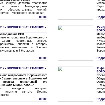
ый конкурс детского творчества
митр
я в рамках Международных
Серги
ких образовательных чтений.
проход
нкурса - Московская Патриархия.
ФОТО
Подро
018 •
ВОРОНЕЖСКАЯ ЕПАРХИЯ
•
15 ма
ВОРО
реподавания ОПК
Метод
ению митрополита Воронежского и
выбо
о Сергия состоялась встреча
К уча
оронежской епархии с автором
класс
дических комплектов по Основам
Комин
культуры для 4-6 классов.
Ворон
ФОТО
Подро
017 •
ВОРОНЕЖСКАЯ ЕПАРХИЯ
•
11 фе
ВОРО
вению митрополита Воронежского
Сос
о Сергия впервые в Воронежской
Обще
и прошел финальный тур
Основ
В начале было Слово…"
В тек
ором конкурса выступил
уход
ый институт святого Иоанна
гонени
Москва).
ФОТО
Подро