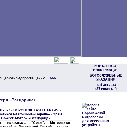
КОНТАКТНАЯ
ИНФОРМАЦИЯ
БОГОСЛУЖЕБНЫЕ
о церковному просвещению ...
>>>
УКАЗАНИЯ
на 9 августа
(27 июля ст.)
тери «Всецарица»
я 2024 •
ВОРОНЕЖСКАЯ ЕПАРХИЯ
•
альное благочиние
•
Воронеж • храм
 Божией Матери «Всецарица»
т телеканала "Союз": Митрополит
ежский и Лискинский Сергий совершил