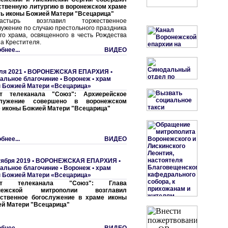
твенную литургию в воронежском храме
ть иконы Божией Матери "Всецарица"
пастырь возглавил торжественное
лужение по случаю престольного праздника
го храма, освященного в честь Рождества
а Крестителя.
бнее...
ВИДЕО
ля 2021 •
ВОРОНЕЖСКАЯ ЕПАРХИЯ
•
альное благочиние
•
Воронеж • храм
 Божией Матери «Всецарица»
т телеканала "Союз": Архиерейское
служение совершено в воронежском
 иконы Божией Матери "Всецарица"
бнее...
ВИДЕО
тября 2019 •
ВОРОНЕЖСКАЯ ЕПАРХИЯ
•
альное благочиние
•
Воронеж • храм
 Божией Матери «Всецарица»
ет телеканала "Союз": Глава
нежской митрополии возглавил
ственное богослужение в храме иконы
й Матери "Всецарица"