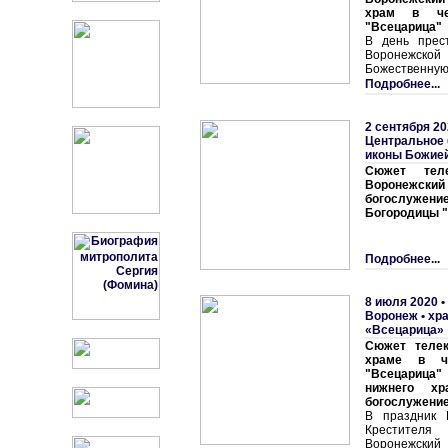
храм в че
"Всецарица"
В день прес
Воронежск
Божественную
Подробнее...
2 сентября 20
Центральное 
иконы Божие
Сюжет теле
Воронежский
богослужен
Богородицы 
Подробнее...
8 июля 2020 •
Воронеж • хр
«Всецарица»
Сюжет телек
храме в ч
"Всецарица"
нижнего хр
богослужени
В праздник 
Крестителя
Воронежский