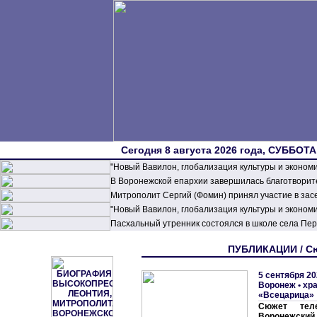
Сегодня 8 августа 2026 года, СУББОТА,
"Новый Вавилон, глобализация культуры и эконом
В Воронежской епархии завершилась благотворите
Митрополит Сергий (Фомин) принял участие в зас
"Новый Вавилон, глобализация культуры и эконом
Пасхальный утренник состоялся в школе села П
ПУБЛИКАЦИИ / Сю
5 сентября 20
Воронеж • хр
«Всецарица»
Сюжет теле
Воронежский