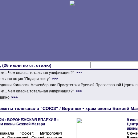
 (26 июля по ст. стилю)
ики... Чем опасна тотальная унификация?"
>>>
льная акция "Подари книгу"
>>>
едании Комиссии Межсоборного Присутствия Русской Православной Церкви п
ики... Чем опасна тотальная унификация?"
>>>
ершино
>>>
жеты телеканала "СОЮЗ" / Воронеж • храм иконы Божией Ма
24 •
ВОРОНЕЖСКАЯ ЕПАРХИЯ
•
9 июл
ам иконы Божией Матери
Центр
иконы
канала "Союз": Митрополит
Сюже
 и Лискинский Сергий посетил
Ворон