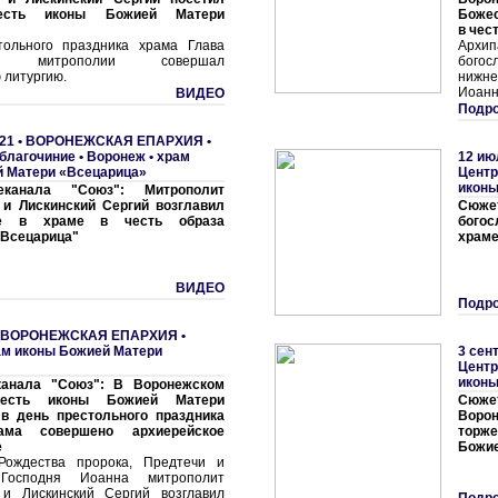
сть иконы Божией Матери
Божес
в чес
тольного праздника храма Глава
Архи
ой митрополии совершал
богос
 литургию.
нижне
Иоанн
ВИДЕО
Подро
21 •
ВОРОНЕЖСКАЯ ЕПАРХИЯ
•
благочиние
•
Воронеж • храм
12 ию
й Матери «Всецарица»
Центр
иконы
канала "Союз": Митрополит
 и Лискинский Сергий возглавил
Сюже
ие в храме в честь образа
бого
"Всецарица"
храме
ВИДЕО
Подро
ВОРОНЕЖСКАЯ ЕПАРХИЯ
•
ам иконы Божией Матери
3 сен
Центр
иконы
анала "Союз": В Воронежском
есть иконы Божией Матери
Сюж
 в день престольного праздника
Воро
ама совершено архиерейское
торже
е
Божие
Рождества пророка, Предтечи и
 Господня Иоанна митрополит
 и Лискинский Сергий возглавил