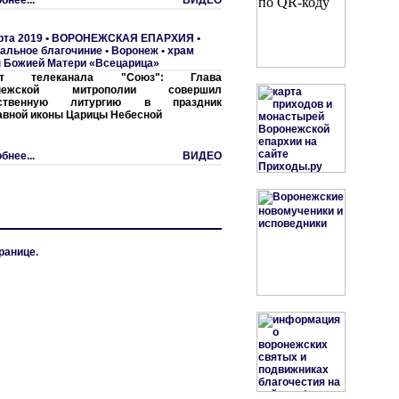
бнее...
ВИДЕО
рта 2019 •
ВОРОНЕЖСКАЯ ЕПАРХИЯ
•
альное благочиние
•
Воронеж • храм
 Божией Матери «Всецарица»
ет телеканала "Союз": Глава
онежской митрополии совершил
ственную литургию в праздник
вной иконы Царицы Небесной
бнее...
ВИДЕО
ранице.