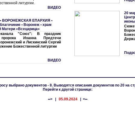
Подро
ественной литургии.
ВИДЕО
20 ма
Центр
 •
ВОРОНЕЖСКАЯ ЕПАРХИЯ
•
иконы
благочиние
•
Воронеж • храм
Сюж
й Матери «Всецарица»
Вор
канала "Союз": В праздник
Боже
 пророка Иоанна Предтечи
Держа
оронежский и Лискинский Сергий
ужение Божественной литургии
Подро
ВИДЕО
росу выбрано документов - 8. Выводятся описания документов по 20 на ст
Перейти к другой странице:
••>
|
05.09.2024
| <••