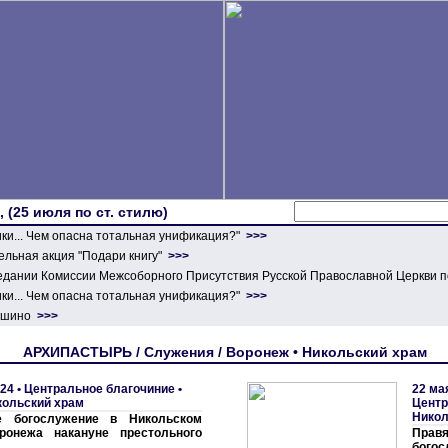
 (25 июля по ст. стилю)
ики... Чем опасна тотальная унификация?"
>>>
льная акция "Подари книгу"
>>>
едании Комиссии Межсоборного Присутствия Русской Православной Церкви п
ики... Чем опасна тотальная унификация?"
>>>
ершино
>>>
АРХИПАСТЫРЬ / Служения / Воронеж • Никольский храм
24 •
Центральное благочиние
•
22 ма
кольский храм
Центр
Никол
е богослужение в Никольском
ронежа накануне престольного
Правя
богос