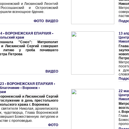
оронежский и Лискинский Леонтий
Никол
Россошанский и Острогожский
Митро
ершили всенощное бдение.
совер
паств
ФОТО ВИДЕО
Подро
4 •
ВОРОНЕЖСКАЯ ЕПАРХИЯ
•
13 ап
кольский храм
Центр
Никол
канала "Союз": Митрополит
 и Лискинский Сергий совершил
Глав
ю литию у гроба почившего
зау
етра Петрова
ново
Петро
Митро
посет
к дух
ВИДЕО
слово
Подро
23 •
ВОРОНЕЖСКАЯ ЕПАРХИЯ
•
благочиние
•
Воронеж •
22 ма
храм
Центр
оронежский и Лискинский Сергий
Никол
гослужение в день престольного
Митро
кольского храма г. Воронежа
возгл
 святителя Николая, архиепископа
г. Во
х, чудотворца, Глава Воронежской
Глав
овершил Божественную литургию и
Божес
астве с проповедью.
пропо
ФОТО