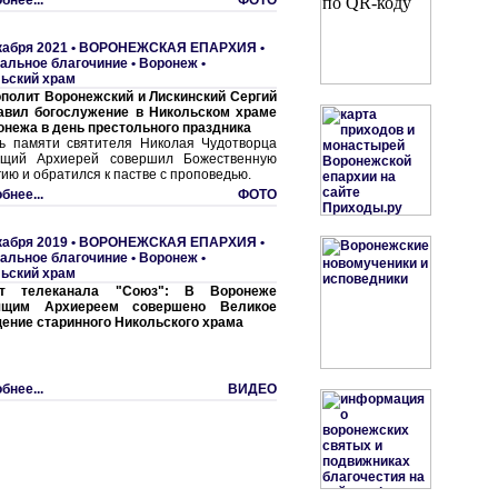
бнее...
ФОТО
кабря 2021 •
ВОРОНЕЖСКАЯ ЕПАРХИЯ
•
альное благочиние
•
Воронеж •
ьский храм
полит Воронежский и Лискинский Сергий
авил богослужение в Никольском храме
ронежа в день престольного праздника
ь памяти святителя Николая Чудотворца
ящий Архиерей совершил Божественную
гию и обратился к пастве с проповедью.
бнее...
ФОТО
кабря 2019 •
ВОРОНЕЖСКАЯ ЕПАРХИЯ
•
альное благочиние
•
Воронеж •
ьский храм
т телеканала "Союз": В Воронеже
ящим Архиереем совершено Великое
ение старинного Никольского храма
бнее...
ВИДЕО