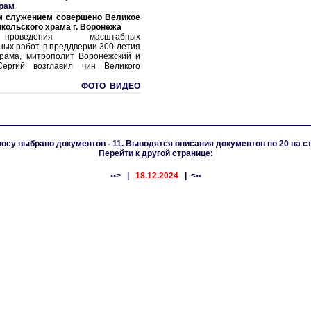
храм
м служением совершено Великое
кольского храма г. Воронежа
роведения масштабных
ых работ, в преддверии 300-летия
храма, митрополит Воронежский и
Сергий возглавил чин Великого
ФОТО ВИДЕО
росу выбрано документов - 11. Выводятся описания документов по 20 на с
Перейти к другой странице:
••>
|
18.12.2024
| <••