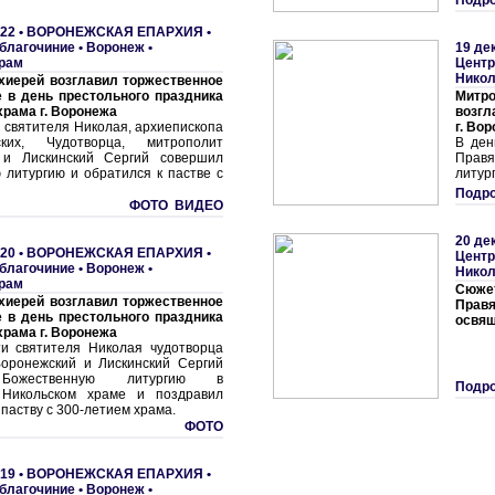
Подро
22 •
ВОРОНЕЖСКАЯ ЕПАРХИЯ
•
благочиние
•
Воронеж •
19 де
храм
Центр
Никол
хиерей возглавил торжественное
 в день престольного праздника
Митро
храма г. Воронежа
возгл
 святителя Николая, архиепископа
г. Во
ких, Чудотворца, митрополит
В ден
 и Лискинский Сергий совершил
Прав
 литургию и обратился к пастве с
литур
Подро
ФОТО ВИДЕО
20 де
20 •
ВОРОНЕЖСКАЯ ЕПАРХИЯ
•
Центр
благочиние
•
Воронеж •
Никол
храм
Сюже
хиерей возглавил торжественное
Прав
 в день престольного праздника
освящ
храма г. Воронежа
и святителя Николая чудотворца
оронежский и Лискинский Сергий
Божественную литургию в
Подро
 Никольском храме и поздравил
 паству с 300-летием храма.
ФОТО
19 •
ВОРОНЕЖСКАЯ ЕПАРХИЯ
•
благочиние
•
Воронеж •