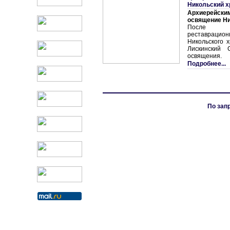
Никольский 
Архиерейски
освящение Ни
После п
реставрационн
Никольского 
Лискинский 
освящения.
Подробнее...
По зап