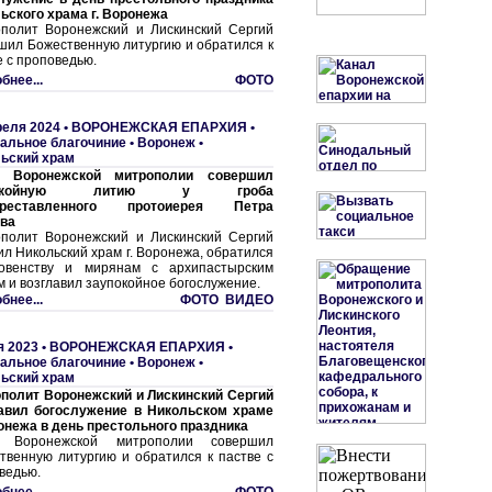
ьского храма г. Воронежа
полит Воронежский и Лискинский Сергий
шил Божественную литургию и обратился к
е с проповедью.
бнее...
ФОТО
реля 2024 •
ВОРОНЕЖСКАЯ ЕПАРХИЯ
•
альное благочиние
•
Воронеж •
ьский храм
а Воронежской митрополии совершил
покойную литию у гроба
преставленного протоиерея Петра
ва
полит Воронежский и Лискинский Сергий
ил Никольский храм г. Воронежа, обратился
овенству и мирянам с архипастырским
м и возглавил заупокойное богослужение.
бнее...
ФОТО ВИДЕО
я 2023 •
ВОРОНЕЖСКАЯ ЕПАРХИЯ
•
альное благочиние
•
Воронеж •
ьский храм
полит Воронежский и Лискинский Сергий
авил богослужение в Никольском храме
ронежа в день престольного праздника
а Воронежской митрополии совершил
твенную литургию и обратился к пастве с
ведью.