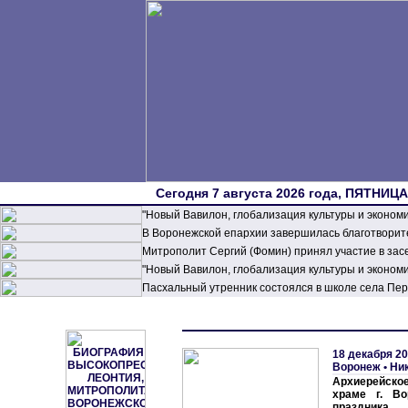
Сегодня 7 августа 2026 года, ПЯТНИЦА,
"Новый Вавилон, глобализация культуры и эконом
В Воронежской епархии завершилась благотворите
Митрополит Сергий (Фомин) принял участие в зас
"Новый Вавилон, глобализация культуры и эконом
Пасхальный утренник состоялся в школе села П
18 декабря 20
Воронеж • Ни
Архиерейско
храме г. Во
праздника