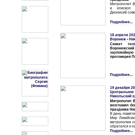
Митрополит В
и епископ 
Дионисий сов
Подробнее...
18 апреля 202
Воронеж • Ни
Сюжет теле
Воронежский
заупокойну
протоиерея П
Подробнее...
19 декабря 20
Центральное 
Никольский 
Митрополит В
возглавил бо
праздника Ни
В день памяти
Мир Ликийски
митрополии с
обратился к п
Подробнее...