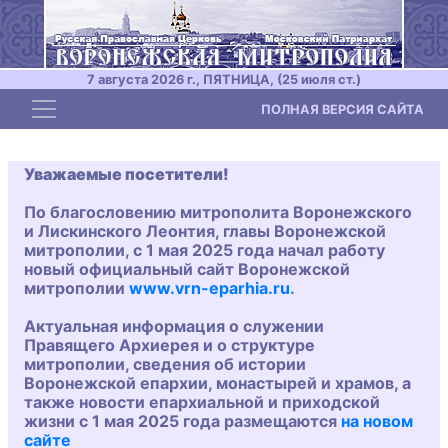
7 августа 2026 г., ПЯТНИЦА, (25 июля ст.)
Toggle navigation
ПОЛНАЯ ВЕРСИЯ САЙТА
Уважаемые посетители!
По благословению митрополита Воронежского
и Лискинского Леонтия, главы Воронежской
митрополии, с 1 мая 2025 года начал работу
новый официальный сайт Воронежской
митрополии
www.vrn-eparhia.ru
.
Актуальная информация о служении
Правящего Архиерея и о структуре
митрополии, сведения об истории
Воронежской епархии, монастырей и храмов, а
также новости епархиальной и приходской
жизни с 1 мая 2025 года размещаются
на новом
сайте