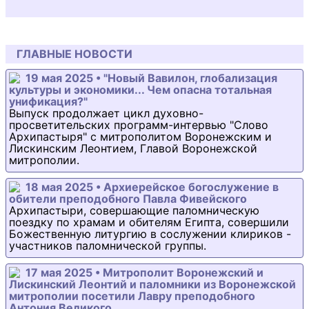
ГЛАВНЫЕ НОВОСТИ
19 мая 2025 • "Новый Вавилон, глобализация
культуры и экономики... Чем опасна тотальная
унификация?"
Выпуск продолжает цикл духовно-
просветительских программ-интервью "Слово
Архипастыря" с митрополитом Воронежским и
Лискинским Леонтием, Главой Воронежской
митрополии.
18 мая 2025 • Архиерейское богослужение в
обители преподобного Павла Фивейского
Архипастыри, совершающие паломническую
поездку по храмам и обителям Египта, совершили
Божественную литургию в сослужении клириков -
участников паломнической группы.
17 мая 2025 • Митрополит Воронежский и
Лискинский Леонтий и паломники из Воронежской
митрополии посетили Лавру преподобного
Антония Великого