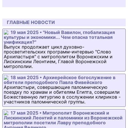
ГЛАВНЫЕ НОВОСТИ
19 мая 2025 • "Новый Вавилон, глобализация
культуры и экономики... Чем опасна тотальная
унификация?"
Выпуск продолжает цикл духовно-
просветительских программ-интервью "Слово
Архипастыря" с митрополитом Воронежским и
Лискинским Леонтием, Главой Воронежской
митрополии.
18 мая 2025 • Архиерейское богослужение в
обители преподобного Павла Фивейского
Архипастыри, совершающие паломническую
поездку по храмам и обителям Египта, совершили
Божественную литургию в сослужении клириков -
участников паломнической группы.
17 мая 2025 • Митрополит Воронежский и
Лискинский Леонтий и паломники из Воронежской
митрополии посетили Лавру преподобного
Антония Великого