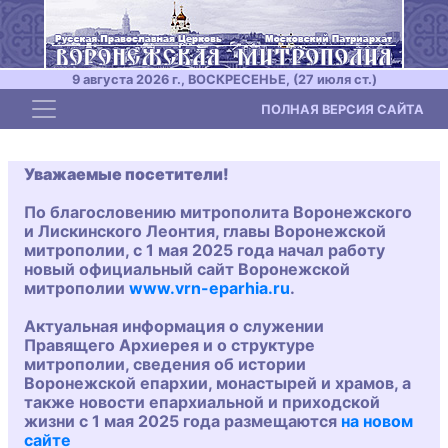
9 августа 2026 г., ВОСКРЕСЕНЬЕ, (27 июля ст.)
Toggle navigation
ПОЛНАЯ ВЕРСИЯ САЙТА
Уважаемые посетители!
По благословению митрополита Воронежского
и Лискинского Леонтия, главы Воронежской
митрополии, с 1 мая 2025 года начал работу
новый официальный сайт Воронежской
митрополии
www.vrn-eparhia.ru
.
Актуальная информация о служении
Правящего Архиерея и о структуре
митрополии, сведения об истории
Воронежской епархии, монастырей и храмов, а
также новости епархиальной и приходской
жизни с 1 мая 2025 года размещаются
на новом
сайте