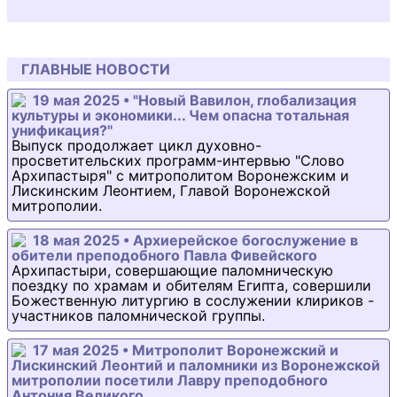
ГЛАВНЫЕ НОВОСТИ
19 мая 2025 • "Новый Вавилон, глобализация
культуры и экономики... Чем опасна тотальная
унификация?"
Выпуск продолжает цикл духовно-
просветительских программ-интервью "Слово
Архипастыря" с митрополитом Воронежским и
Лискинским Леонтием, Главой Воронежской
митрополии.
18 мая 2025 • Архиерейское богослужение в
обители преподобного Павла Фивейского
Архипастыри, совершающие паломническую
поездку по храмам и обителям Египта, совершили
Божественную литургию в сослужении клириков -
участников паломнической группы.
17 мая 2025 • Митрополит Воронежский и
Лискинский Леонтий и паломники из Воронежской
митрополии посетили Лавру преподобного
Антония Великого