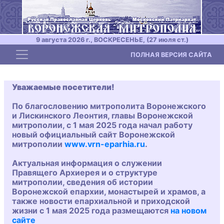
9 августа 2026 г., ВОСКРЕСЕНЬЕ, (27 июля ст.)
Toggle navigation
ПОЛНАЯ ВЕРСИЯ САЙТА
Уважаемые посетители!
По благословению митрополита Воронежского
и Лискинского Леонтия, главы Воронежской
митрополии, с 1 мая 2025 года начал работу
новый официальный сайт Воронежской
митрополии
www.vrn-eparhia.ru
.
Актуальная информация о служении
Правящего Архиерея и о структуре
митрополии, сведения об истории
Воронежской епархии, монастырей и храмов, а
также новости епархиальной и приходской
жизни с 1 мая 2025 года размещаются
на новом
сайте