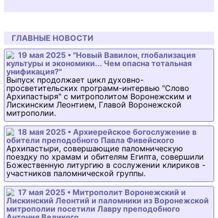
ГЛАВНЫЕ НОВОСТИ
19 мая 2025 • "Новый Вавилон, глобализация
культуры и экономики... Чем опасна тотальная
унификация?"
Выпуск продолжает цикл духовно-
просветительских программ-интервью "Слово
Архипастыря" с митрополитом Воронежским и
Лискинским Леонтием, Главой Воронежской
митрополии.
18 мая 2025 • Архиерейское богослужение в
обители преподобного Павла Фивейского
Архипастыри, совершающие паломническую
поездку по храмам и обителям Египта, совершили
Божественную литургию в сослужении клириков -
участников паломнической группы.
17 мая 2025 • Митрополит Воронежский и
Лискинский Леонтий и паломники из Воронежской
митрополии посетили Лавру преподобного
Антония Великого