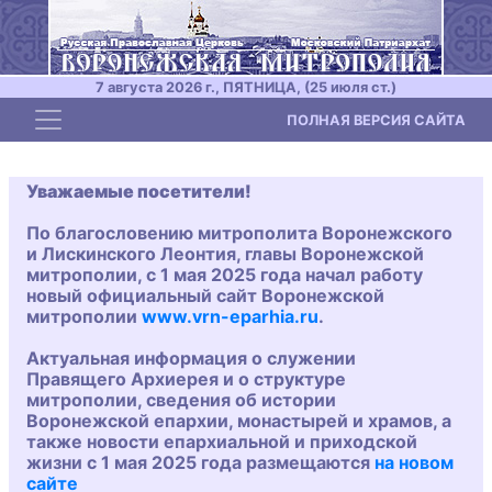
7 августа 2026 г., ПЯТНИЦА, (25 июля ст.)
Toggle navigation
ПОЛНАЯ ВЕРСИЯ САЙТА
Уважаемые посетители!
По благословению митрополита Воронежского
и Лискинского Леонтия, главы Воронежской
митрополии, с 1 мая 2025 года начал работу
новый официальный сайт Воронежской
митрополии
www.vrn-eparhia.ru
.
Актуальная информация о служении
Правящего Архиерея и о структуре
митрополии, сведения об истории
Воронежской епархии, монастырей и храмов, а
также новости епархиальной и приходской
жизни с 1 мая 2025 года размещаются
на новом
сайте