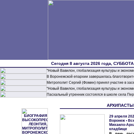
Сегодня 8 августа 2026 года, СУББОТА,
"Новый Вавилон, глобализация культуры и эконом
В Воронежской епархии завершилась благотворите
Митрополит Сергий (Фомин) принял участие в зас
"Новый Вавилон, глобализация культуры и эконом
Пасхальный утренник состоялся в школе села П
АРХИПАСТЫРЬ
29 апреля 202
Воронеж
•
Вс
Михаило-Арха
кладбище
В день пасх