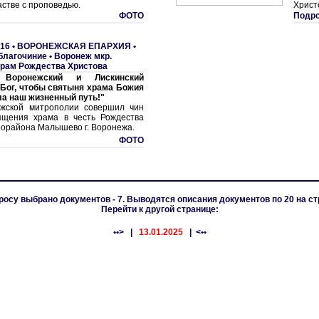
астве с проповедью.
Христ
ФОТО
Подро
16 •
ВОРОНЕЖСКАЯ ЕПАРХИЯ
•
благочиние
•
Воронеж мкр.
рам Рождества Христова
 Воронежский и Лискинский
 Бог, чтобы святыня храма Божия
ла наш жизненный путь!"
ежской митрополии совершил чин
ящения храма в честь Рождества
рорайона Малышево г. Воронежа.
ФОТО
росу выбрано документов - 7. Выводятся описания документов по 20 на ст
Перейти к другой странице:
••>
|
13.01.2025
| <••