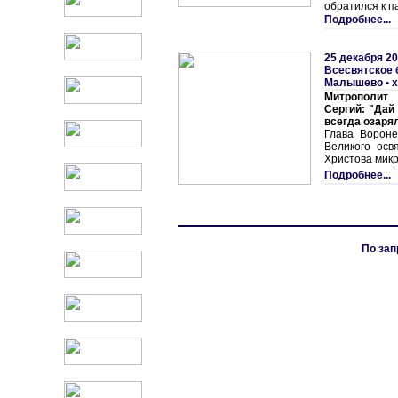
обратился к п
Подробнее...
25 декабря 20
Всесвятское 
Малышево • х
Митрополит
Сергий: "Дай
всегда озаря
Глава Ворон
Великого осв
Христова мик
Подробнее...
По зап