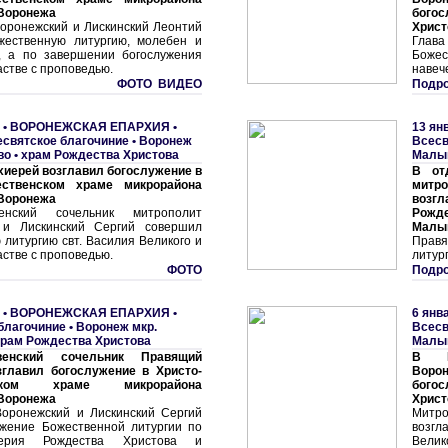
 Воронежа
бого
оронежский и Лискинский Леонтий
Христ
жественную литургию, молебен и
Глав
, а по завершении богослужения
Боже
астве с проповедью.
навеч
ФОТО ВИДЕО
Подро
 •
ВОРОНЕЖСКАЯ ЕПАРХИЯ
•
13 ян
есвятское благочиние
•
Воронеж
Всесв
о • храм Рождества Христова
Малыш
иерей возглавил богослужение в
В от
ественском храме микрорайона
митро
 Воронежа
возг
енский сочельник митрополит
Рожд
 и Лискинский Сергий совершил
Малыш
литургию свт. Василия Великого и
Прав
астве с проповедью.
литур
ФОТО
Подро
 •
ВОРОНЕЖСКАЯ ЕПАРХИЯ
•
6 янв
благочиние
•
Воронеж мкр.
Всесв
рам Рождества Христова
Малыш
енский сочельник Правящий
В Ро
зглавил богослужение в Христо-
Вор
нском храме микрорайона
бого
 Воронежа
Христ
оронежский и Лискинский Сергий
Митро
ужение Божественной литургии по
возгл
ерия Рождества Христова и
Вели