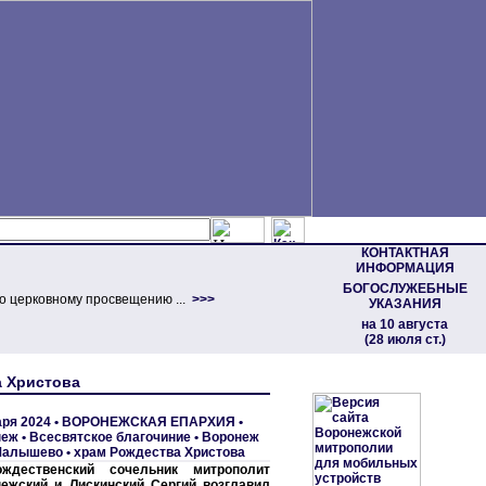
КОНТАКТНАЯ
ИНФОРМАЦИЯ
БОГОСЛУЖЕБНЫЕ
о церковному просвещению ...
>>>
УКАЗАНИЯ
на 10 августа
(28 июля ст.)
а Христова
аря 2024 •
ВОРОНЕЖСКАЯ ЕПАРХИЯ
•
неж
•
Всесвятское благочиние
•
Воронеж
Малышево • храм Рождества Христова
ждественский сочельник митрополит
ежский и Лискинский Сергий возглавил