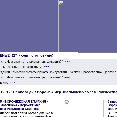
ЕНЬЕ, (27 июля по ст. стилю)
ики... Чем опасна тотальная унификация?"
>>>
льная акция "Подари книгу"
>>>
едании Комиссии Межсоборного Присутствия Русской Православной Церкви п
ики... Чем опасна тотальная унификация?"
>>>
ершино
>>>
ЫРЬ / Проповеди / Воронеж мкр. Малышево • храм Рождеств
5 •
ВОРОНЕЖСКАЯ ЕПАРХИЯ
•
6 янв
благочиние
•
Воронеж мкр.
Воро
рам Рождества Христова
мкр. 
иерей возглавил богослужение в
В Ро
ественском храме микрорайона
Ворон