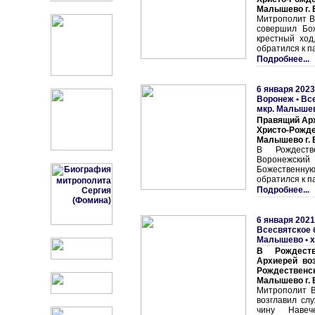
Малышево г.
Митрополит В
совершил Бо
крестный ход
обратился к п
Подробнее...
6 января 2023
Воронеж
•
Вс
мкр. Малышев
Правящий Арх
Христо-Рожд
Малышево г.
В Рождеств
Воронежский
Божественную 
обратился к п
Подробнее...
6 января 2021
Всесвятское 
Малышево • х
В Рождеств
Архиерей во
Рождестве
Малышево г.
Митрополит В
возглавил сл
чину Навеч