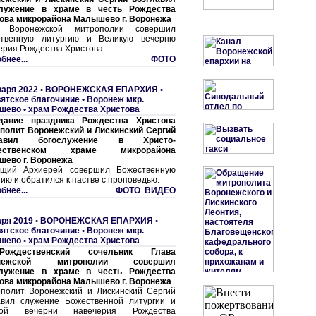
служение в храме в честь Рождества
ова микрорайона Малышево г. Воронежа
а Воронежской митрополии совершил
ственную литургию и Великую вечерню
ерия Рождества Христова.
бнее...
ФОТО
варя 2022 •
ВОРОНЕЖСКАЯ ЕПАРХИЯ
•
ятское благочиние
•
Воронеж мкр.
ево • храм Рождества Христова
дание праздника Рождества Христова
полит Воронежский и Лискинский Сергий
лавил богослужение в Христо-
ественском храме микрорайона
ево г. Воронежа
ящий Архиерей совершил Божественную
гию и обратился к пастве с проповедью.
бнее...
ФОТО ВИДЕО
аря 2019 •
ВОРОНЕЖСКАЯ ЕПАРХИЯ
•
ятское благочиние
•
Воронеж мкр.
ево • храм Рождества Христова
ждественский сочельник Глава
онежской митрополии совершил
служение в храме в честь Рождества
ова микрорайона Малышево г. Воронежа
полит Воронежский и Лискинский Сергий
авил служение Божественной литургии и
кой вечерни навечерия Рождества