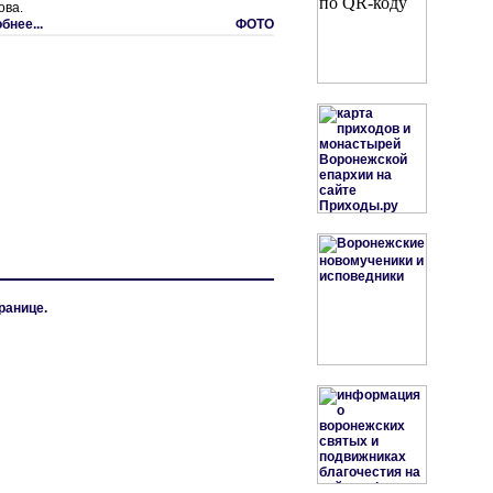
ова.
бнее...
ФОТО
ранице.