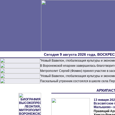
Сегодня 9 августа 2026 года, ВОСКРЕС
"Новый Вавилон, глобализация культуры и эконом
В Воронежской епархии завершилась благотворите
Митрополит Сергий (Фомин) принял участие в зас
"Новый Вавилон, глобализация культуры и эконом
Пасхальный утренник состоялся в школе села П
АРХИПАСТ
13 января 202
Всесвятское 
Малышево • х
Правящий Арх
Христо-Рожд