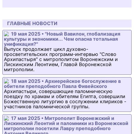
ГЛАВНЫЕ НОВОСТИ
19 мая 2025 • "Новый Вавилон, глобализация
культуры и экономики... Чем опасна тотальная
унификация?"
Выпуск продолжает цикл духовно-
просветительских программ-интервью "Слово
Архипастыря" с митрополитом Воронежским и
Лискинским Леонтием, Главой Воронежской
митрополии.
18 мая 2025 • Архиерейское богослужение в
обители преподобного Павла Фивейского
Архипастыри, совершающие паломническую
поездку по храмам и обителям Египта, совершили
Божественную литургию в сослужении клириков -
участников паломнической группы.
17 мая 2025 • Митрополит Воронежский и
Лискинский Леонтий и паломники из Воронежской
митрополии посетили Лавру преподобного
Антония Великого