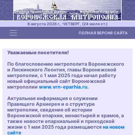
6 августа 2026 г., ЧЕТВЕРГ, (24 июля ст.)
Toggle navigation
ПОЛНАЯ ВЕРСИЯ САЙТА
Уважаемые посетители!
По благословению митрополита Воронежского
и Лискинского Леонтия, главы Воронежской
митрополии, с 1 мая 2025 года начал работу
новый официальный сайт Воронежской
митрополии
www.vrn-eparhia.ru
.
Актуальная информация о служении
Правящего Архиерея и о структуре
митрополии, сведения об истории
Воронежской епархии, монастырей и храмов, а
также новости епархиальной и приходской
жизни с 1 мая 2025 года размещаются
на новом
сайте