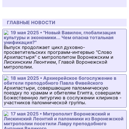
ГЛАВНЫЕ НОВОСТИ
19 мая 2025 • "Новый Вавилон, глобализация
культуры и экономики... Чем опасна тотальная
унификация?"
Выпуск продолжает цикл духовно-
просветительских программ-интервью "Слово
Архипастыря" с митрополитом Воронежским и
Лискинским Леонтием, Главой Воронежской
митрополии.
18 мая 2025 • Архиерейское богослужение в
обители преподобного Павла Фивейского
Архипастыри, совершающие паломническую
поездку по храмам и обителям Египта, совершили
Божественную литургию в сослужении клириков -
участников паломнической группы.
17 мая 2025 • Митрополит Воронежский и
Лискинский Леонтий и паломники из Воронежской
митрополии посетили Лавру преподобного
Антония Великого