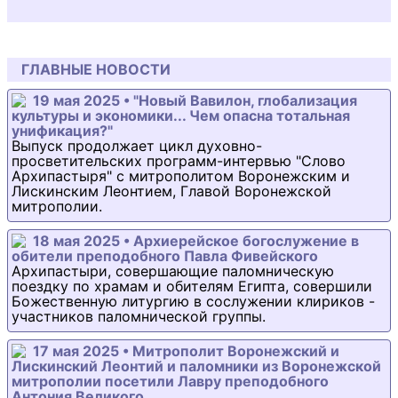
ГЛАВНЫЕ НОВОСТИ
19 мая 2025 • "Новый Вавилон, глобализация
культуры и экономики... Чем опасна тотальная
унификация?"
Выпуск продолжает цикл духовно-
просветительских программ-интервью "Слово
Архипастыря" с митрополитом Воронежским и
Лискинским Леонтием, Главой Воронежской
митрополии.
18 мая 2025 • Архиерейское богослужение в
обители преподобного Павла Фивейского
Архипастыри, совершающие паломническую
поездку по храмам и обителям Египта, совершили
Божественную литургию в сослужении клириков -
участников паломнической группы.
17 мая 2025 • Митрополит Воронежский и
Лискинский Леонтий и паломники из Воронежской
митрополии посетили Лавру преподобного
Антония Великого