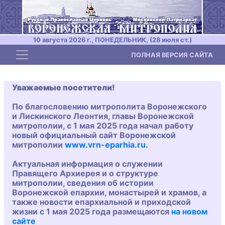
10 августа 2026 г., ПОНЕДЕЛЬНИК, (28 июля ст.)
Toggle navigation
ПОЛНАЯ ВЕРСИЯ САЙТА
Уважаемые посетители!
По благословению митрополита Воронежского
и Лискинского Леонтия, главы Воронежской
митрополии, с 1 мая 2025 года начал работу
новый официальный сайт Воронежской
митрополии
www.vrn-eparhia.ru
.
Актуальная информация о служении
Правящего Архиерея и о структуре
митрополии, сведения об истории
Воронежской епархии, монастырей и храмов, а
также новости епархиальной и приходской
жизни с 1 мая 2025 года размещаются
на новом
сайте