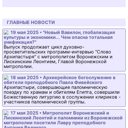
ГЛАВНЫЕ НОВОСТИ
19 мая 2025 • "Новый Вавилон, глобализация
культуры и экономики... Чем опасна тотальная
унификация?"
Выпуск продолжает цикл духовно-
просветительских программ-интервью "Слово
Архипастыря" с митрополитом Воронежским и
Лискинским Леонтием, Главой Воронежской
митрополии.
18 мая 2025 • Архиерейское богослужение в
обители преподобного Павла Фивейского
Архипастыри, совершающие паломническую
поездку по храмам и обителям Египта, совершили
Божественную литургию в сослужении клириков -
участников паломнической группы.
17 мая 2025 • Митрополит Воронежский и
Лискинский Леонтий и паломники из Воронежской
митрополии посетили Лавру преподобного
Антония Великого