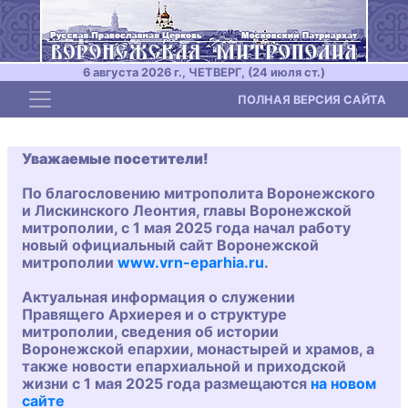
6 августа 2026 г., ЧЕТВЕРГ, (24 июля ст.)
Toggle navigation
ПОЛНАЯ ВЕРСИЯ САЙТА
Уважаемые посетители!
По благословению митрополита Воронежского
и Лискинского Леонтия, главы Воронежской
митрополии, с 1 мая 2025 года начал работу
новый официальный сайт Воронежской
митрополии
www.vrn-eparhia.ru
.
Актуальная информация о служении
Правящего Архиерея и о структуре
митрополии, сведения об истории
Воронежской епархии, монастырей и храмов, а
также новости епархиальной и приходской
жизни с 1 мая 2025 года размещаются
на новом
сайте