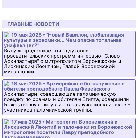
ГЛАВНЫЕ НОВОСТИ
19 мая 2025 • "Новый Вавилон, глобализация
культуры и экономики... Чем опасна тотальная
унификация?"
Выпуск продолжает цикл духовно-
просветительских программ-интервью "Слово
Архипастыря" с митрополитом Воронежским и
Лискинским Леонтием, Главой Воронежской
митрополии.
18 мая 2025 • Архиерейское богослужение в
обители преподобного Павла Фивейского
Архипастыри, совершающие паломническую
поездку по храмам и обителям Египта, совершили
Божественную литургию в сослужении клириков -
участников паломнической группы.
17 мая 2025 • Митрополит Воронежский и
Лискинский Леонтий и паломники из Воронежской
митрополии посетили Лавру преподобного
Антония Великого