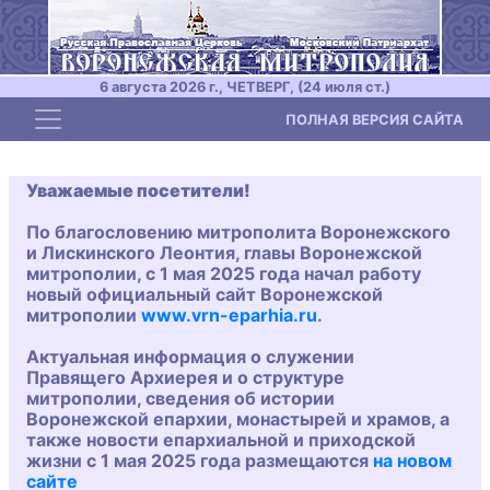
6 августа 2026 г., ЧЕТВЕРГ, (24 июля ст.)
Toggle navigation
ПОЛНАЯ ВЕРСИЯ САЙТА
Уважаемые посетители!
По благословению митрополита Воронежского
и Лискинского Леонтия, главы Воронежской
митрополии, с 1 мая 2025 года начал работу
новый официальный сайт Воронежской
митрополии
www.vrn-eparhia.ru
.
Актуальная информация о служении
Правящего Архиерея и о структуре
митрополии, сведения об истории
Воронежской епархии, монастырей и храмов, а
также новости епархиальной и приходской
жизни с 1 мая 2025 года размещаются
на новом
сайте