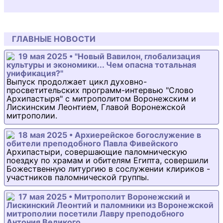
ГЛАВНЫЕ НОВОСТИ
19 мая 2025 • "Новый Вавилон, глобализация
культуры и экономики... Чем опасна тотальная
унификация?"
Выпуск продолжает цикл духовно-
просветительских программ-интервью "Слово
Архипастыря" с митрополитом Воронежским и
Лискинским Леонтием, Главой Воронежской
митрополии.
18 мая 2025 • Архиерейское богослужение в
обители преподобного Павла Фивейского
Архипастыри, совершающие паломническую
поездку по храмам и обителям Египта, совершили
Божественную литургию в сослужении клириков -
участников паломнической группы.
17 мая 2025 • Митрополит Воронежский и
Лискинский Леонтий и паломники из Воронежской
митрополии посетили Лавру преподобного
Антония Великого