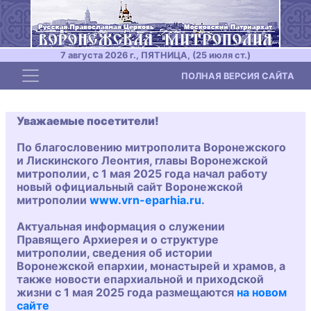
7 августа 2026 г., ПЯТНИЦА, (25 июля ст.)
Toggle navigation
ПОЛНАЯ ВЕРСИЯ САЙТА
Уважаемые посетители!
По благословению митрополита Воронежского
и Лискинского Леонтия, главы Воронежской
митрополии, с 1 мая 2025 года начал работу
новый официальный сайт Воронежской
митрополии
www.vrn-eparhia.ru
.
Актуальная информация о служении
Правящего Архиерея и о структуре
митрополии, сведения об истории
Воронежской епархии, монастырей и храмов, а
также новости епархиальной и приходской
жизни с 1 мая 2025 года размещаются
на новом
сайте