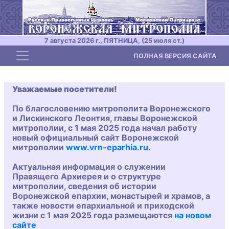
7 августа 2026 г., ПЯТНИЦА, (25 июля ст.)
Toggle navigation
ПОЛНАЯ ВЕРСИЯ САЙТА
Уважаемые посетители!
По благословению митрополита Воронежского
и Лискинского Леонтия, главы Воронежской
митрополии, с 1 мая 2025 года начал работу
новый официальный сайт Воронежской
митрополии
www.vrn-eparhia.ru
.
Актуальная информация о служении
Правящего Архиерея и о структуре
митрополии, сведения об истории
Воронежской епархии, монастырей и храмов, а
также новости епархиальной и приходской
жизни с 1 мая 2025 года размещаются
на новом
сайте