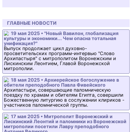
ГЛАВНЫЕ НОВОСТИ
19 мая 2025 • "Новый Вавилон, глобализация
культуры и экономики... Чем опасна тотальная
унификация?"
Выпуск продолжает цикл духовно-
просветительских программ-интервью "Слово
Архипастыря" с митрополитом Воронежским и
Лискинским Леонтием, Главой Воронежской
митрополии.
18 мая 2025 • Архиерейское богослужение в
обители преподобного Павла Фивейского
Архипастыри, совершающие паломническую
поездку по храмам и обителям Египта, совершили
Божественную литургию в сослужении клириков -
участников паломнической группы.
17 мая 2025 • Митрополит Воронежский и
Лискинский Леонтий и паломники из Воронежской
митрополии посетили Лавру преподобного
Антония Великого