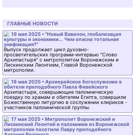
ГЛАВНЫЕ НОВОСТИ
19 мая 2025 • "Новый Вавилон, глобализация
культуры и экономики... Чем опасна тотальная
унификация?"
Выпуск продолжает цикл духовно-
просветительских программ-интервью "Слово
Архипастыря" с митрополитом Воронежским и
Лискинским Леонтием, Главой Воронежской
митрополии.
18 мая 2025 • Архиерейское богослужение в
обители преподобного Павла Фивейского
Архипастыри, совершающие паломническую
поездку по храмам и обителям Египта, совершили
Божественную литургию в сослужении клириков -
участников паломнической группы.
17 мая 2025 • Митрополит Воронежский и
Лискинский Леонтий и паломники из Воронежской
митрополии посетили Лавру преподобного
Антония Великого