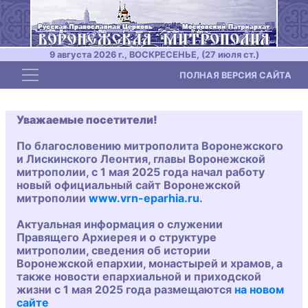
9 августа 2026 г., ВОСКРЕСЕНЬЕ, (27 июля ст.)
Toggle navigation
ПОЛНАЯ ВЕРСИЯ САЙТА
Уважаемые посетители!
По благословению митрополита Воронежского
и Лискинского Леонтия, главы Воронежской
митрополии, с 1 мая 2025 года начал работу
новый официальный сайт Воронежской
митрополии
www.vrn-eparhia.ru
.
Актуальная информация о служении
Правящего Архиерея и о структуре
митрополии, сведения об истории
Воронежской епархии, монастырей и храмов, а
также новости епархиальной и приходской
жизни с 1 мая 2025 года размещаются
на новом
сайте