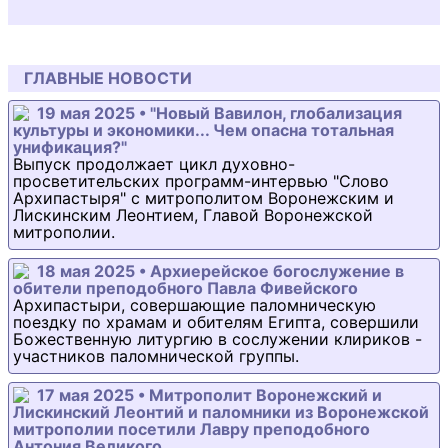
ГЛАВНЫЕ НОВОСТИ
19 мая 2025 • "Новый Вавилон, глобализация
культуры и экономики... Чем опасна тотальная
унификация?"
Выпуск продолжает цикл духовно-
просветительских программ-интервью "Слово
Архипастыря" с митрополитом Воронежским и
Лискинским Леонтием, Главой Воронежской
митрополии.
18 мая 2025 • Архиерейское богослужение в
обители преподобного Павла Фивейского
Архипастыри, совершающие паломническую
поездку по храмам и обителям Египта, совершили
Божественную литургию в сослужении клириков -
участников паломнической группы.
17 мая 2025 • Митрополит Воронежский и
Лискинский Леонтий и паломники из Воронежской
митрополии посетили Лавру преподобного
Антония Великого