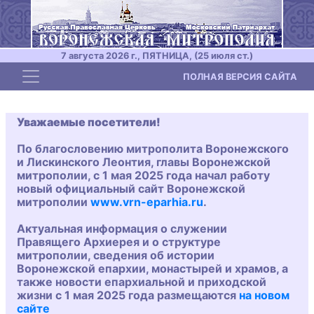
7 августа 2026 г., ПЯТНИЦА, (25 июля ст.)
Toggle navigation
ПОЛНАЯ ВЕРСИЯ САЙТА
Уважаемые посетители!
По благословению митрополита Воронежского
и Лискинского Леонтия, главы Воронежской
митрополии, с 1 мая 2025 года начал работу
новый официальный сайт Воронежской
митрополии
www.vrn-eparhia.ru
.
Актуальная информация о служении
Правящего Архиерея и о структуре
митрополии, сведения об истории
Воронежской епархии, монастырей и храмов, а
также новости епархиальной и приходской
жизни с 1 мая 2025 года размещаются
на новом
сайте