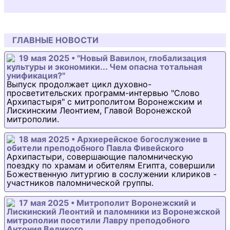
ГЛАВНЫЕ НОВОСТИ
19 мая 2025 • "Новый Вавилон, глобализация
культуры и экономики... Чем опасна тотальная
унификация?"
Выпуск продолжает цикл духовно-
просветительских программ-интервью "Слово
Архипастыря" с митрополитом Воронежским и
Лискинским Леонтием, Главой Воронежской
митрополии.
18 мая 2025 • Архиерейское богослужение в
обители преподобного Павла Фивейского
Архипастыри, совершающие паломническую
поездку по храмам и обителям Египта, совершили
Божественную литургию в сослужении клириков -
участников паломнической группы.
17 мая 2025 • Митрополит Воронежский и
Лискинский Леонтий и паломники из Воронежской
митрополии посетили Лавру преподобного
Антония Великого