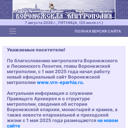
7 августа 2026 г., ПЯТНИЦА, (25 июля ст.)
Toggle navigation
ПОЛНАЯ ВЕРСИЯ САЙТА
Уважаемые посетители!
По благословению митрополита Воронежского
и Лискинского Леонтия, главы Воронежской
митрополии, с 1 мая 2025 года начал работу
новый официальный сайт Воронежской
митрополии
www.vrn-eparhia.ru
.
Актуальная информация о служении
Правящего Архиерея и о структуре
митрополии, сведения об истории
Воронежской епархии, монастырей и храмов, а
также новости епархиальной и приходской
жизни с 1 мая 2025 года размещаются
на новом
сайте