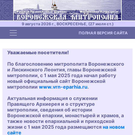
9 августа 2026 г., ВОСКРЕСЕНЬЕ, (27 июля ст.)
Toggle navigation
ПОЛНАЯ ВЕРСИЯ САЙТА
Уважаемые посетители!
По благословению митрополита Воронежского
и Лискинского Леонтия, главы Воронежской
митрополии, с 1 мая 2025 года начал работу
новый официальный сайт Воронежской
митрополии
www.vrn-eparhia.ru
.
Актуальная информация о служении
Правящего Архиерея и о структуре
митрополии, сведения об истории
Воронежской епархии, монастырей и храмов, а
также новости епархиальной и приходской
жизни с 1 мая 2025 года размещаются
на новом
сайте