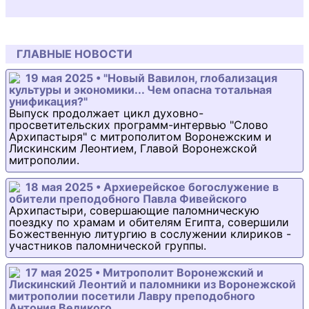
ГЛАВНЫЕ НОВОСТИ
19 мая 2025 • "Новый Вавилон, глобализация
культуры и экономики... Чем опасна тотальная
унификация?"
Выпуск продолжает цикл духовно-
просветительских программ-интервью "Слово
Архипастыря" с митрополитом Воронежским и
Лискинским Леонтием, Главой Воронежской
митрополии.
18 мая 2025 • Архиерейское богослужение в
обители преподобного Павла Фивейского
Архипастыри, совершающие паломническую
поездку по храмам и обителям Египта, совершили
Божественную литургию в сослужении клириков -
участников паломнической группы.
17 мая 2025 • Митрополит Воронежский и
Лискинский Леонтий и паломники из Воронежской
митрополии посетили Лавру преподобного
Антония Великого