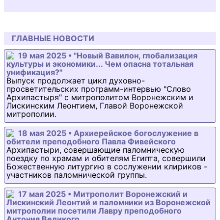
ГЛАВНЫЕ НОВОСТИ
19 мая 2025 • "Новый Вавилон, глобализация
культуры и экономики... Чем опасна тотальная
унификация?"
Выпуск продолжает цикл духовно-
просветительских программ-интервью "Слово
Архипастыря" с митрополитом Воронежским и
Лискинским Леонтием, Главой Воронежской
митрополии.
18 мая 2025 • Архиерейское богослужение в
обители преподобного Павла Фивейского
Архипастыри, совершающие паломническую
поездку по храмам и обителям Египта, совершили
Божественную литургию в сослужении клириков -
участников паломнической группы.
17 мая 2025 • Митрополит Воронежский и
Лискинский Леонтий и паломники из Воронежской
митрополии посетили Лавру преподобного
Антония Великого