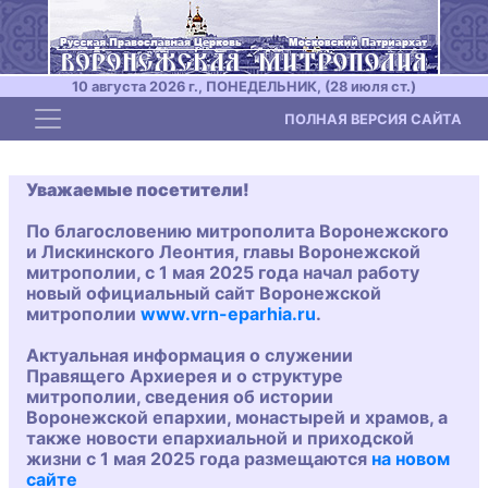
10 августа 2026 г., ПОНЕДЕЛЬНИК, (28 июля ст.)
Toggle navigation
ПОЛНАЯ ВЕРСИЯ САЙТА
Уважаемые посетители!
По благословению митрополита Воронежского
и Лискинского Леонтия, главы Воронежской
митрополии, с 1 мая 2025 года начал работу
новый официальный сайт Воронежской
митрополии
www.vrn-eparhia.ru
.
Актуальная информация о служении
Правящего Архиерея и о структуре
митрополии, сведения об истории
Воронежской епархии, монастырей и храмов, а
также новости епархиальной и приходской
жизни с 1 мая 2025 года размещаются
на новом
сайте