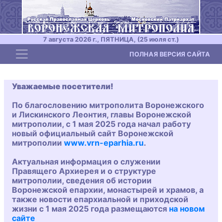
7 августа 2026 г., ПЯТНИЦА, (25 июля ст.)
Toggle navigation
ПОЛНАЯ ВЕРСИЯ САЙТА
Уважаемые посетители!
По благословению митрополита Воронежского
и Лискинского Леонтия, главы Воронежской
митрополии, с 1 мая 2025 года начал работу
новый официальный сайт Воронежской
митрополии
www.vrn-eparhia.ru
.
Актуальная информация о служении
Правящего Архиерея и о структуре
митрополии, сведения об истории
Воронежской епархии, монастырей и храмов, а
также новости епархиальной и приходской
жизни с 1 мая 2025 года размещаются
на новом
сайте