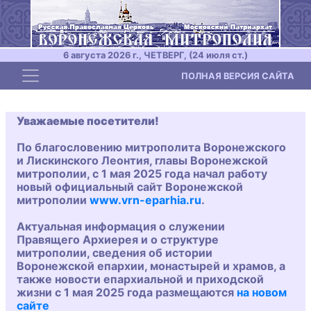
6 августа 2026 г., ЧЕТВЕРГ, (24 июля ст.)
Toggle navigation
ПОЛНАЯ ВЕРСИЯ САЙТА
Уважаемые посетители!
По благословению митрополита Воронежского
и Лискинского Леонтия, главы Воронежской
митрополии, с 1 мая 2025 года начал работу
новый официальный сайт Воронежской
митрополии
www.vrn-eparhia.ru
.
Актуальная информация о служении
Правящего Архиерея и о структуре
митрополии, сведения об истории
Воронежской епархии, монастырей и храмов, а
также новости епархиальной и приходской
жизни с 1 мая 2025 года размещаются
на новом
сайте