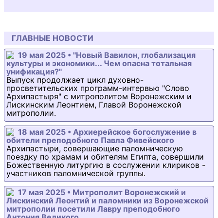
ГЛАВНЫЕ НОВОСТИ
19 мая 2025 • "Новый Вавилон, глобализация
культуры и экономики... Чем опасна тотальная
унификация?"
Выпуск продолжает цикл духовно-
просветительских программ-интервью "Слово
Архипастыря" с митрополитом Воронежским и
Лискинским Леонтием, Главой Воронежской
митрополии.
18 мая 2025 • Архиерейское богослужение в
обители преподобного Павла Фивейского
Архипастыри, совершающие паломническую
поездку по храмам и обителям Египта, совершили
Божественную литургию в сослужении клириков -
участников паломнической группы.
17 мая 2025 • Митрополит Воронежский и
Лискинский Леонтий и паломники из Воронежской
митрополии посетили Лавру преподобного
Антония Великого