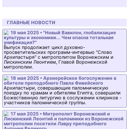
ГЛАВНЫЕ НОВОСТИ
19 мая 2025 • "Новый Вавилон, глобализация
культуры и экономики... Чем опасна тотальная
унификация?"
Выпуск продолжает цикл духовно-
просветительских программ-интервью "Слово
Архипастыря" с митрополитом Воронежским и
Лискинским Леонтием, Главой Воронежской
митрополии.
18 мая 2025 • Архиерейское богослужение в
обители преподобного Павла Фивейского
Архипастыри, совершающие паломническую
поездку по храмам и обителям Египта, совершили
Божественную литургию в сослужении клириков -
участников паломнической группы.
17 мая 2025 • Митрополит Воронежский и
Лискинский Леонтий и паломники из Воронежской
митрополии посетили Лавру преподобного
Антония Великого