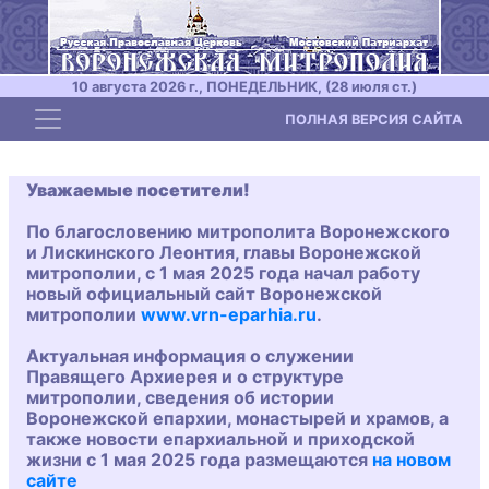
10 августа 2026 г., ПОНЕДЕЛЬНИК, (28 июля ст.)
Toggle navigation
ПОЛНАЯ ВЕРСИЯ САЙТА
Уважаемые посетители!
По благословению митрополита Воронежского
и Лискинского Леонтия, главы Воронежской
митрополии, с 1 мая 2025 года начал работу
новый официальный сайт Воронежской
митрополии
www.vrn-eparhia.ru
.
Актуальная информация о служении
Правящего Архиерея и о структуре
митрополии, сведения об истории
Воронежской епархии, монастырей и храмов, а
также новости епархиальной и приходской
жизни с 1 мая 2025 года размещаются
на новом
сайте