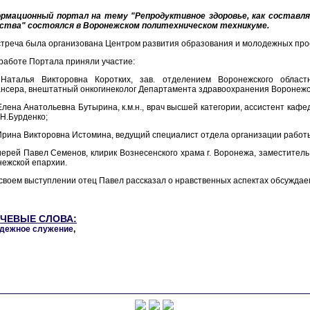
рмационный портал на тему "Репродуктивное здоровье, как составля
ства" состоялся в Воронежском политехническом техникуме.
треча была организована Центром развития образования и молодежных прое
работе Портала приняли участие:
 Наталья Викторовна Коротких, зав. отделением Воронежского областно
нсера, внештатный онкогинеколог Департамента здравоохранения Воронежс
Елена Анатольевна Бутырина, к.м.н., врач высшей категории, ассистент каф
.Н.Бурденко;
Ирина Викторовна Истомина, ведущий специалист отдела организации раб
иерей Павел Семенов, клирик Вознесенского храма г. Воронежа, заместите
ежской епархии.
своем выступлении отец Павел рассказал о нравственных аспектах обсуждае
ЧЕВЫЕ СЛОВА:
дежное служение
,