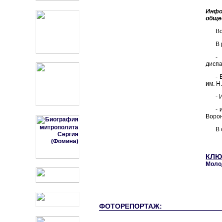
Инфо
обще
Вс
В 
-
диспа
- 
им. Н
- 
- 
Ворон
В 
КЛЮ
Моло
ФОТОРЕПОРТАЖ: