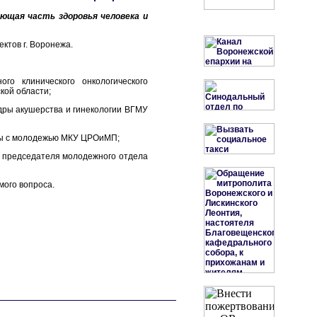
ющая часть здоровья человека и
ктов г. Воронежа.
го клинического онкологического
кой области;
едры акушерства и гинекологии ВГМУ
оты с молодежью МКУ ЦРОиМП;
ль председателя молодежного отдела
мого вопроса.