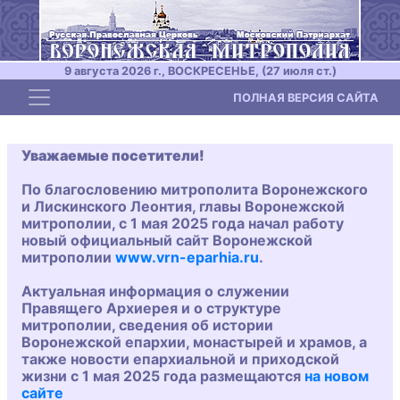
9 августа 2026 г., ВОСКРЕСЕНЬЕ, (27 июля ст.)
Toggle navigation
ПОЛНАЯ ВЕРСИЯ САЙТА
Уважаемые посетители!
По благословению митрополита Воронежского
и Лискинского Леонтия, главы Воронежской
митрополии, с 1 мая 2025 года начал работу
новый официальный сайт Воронежской
митрополии
www.vrn-eparhia.ru
.
Актуальная информация о служении
Правящего Архиерея и о структуре
митрополии, сведения об истории
Воронежской епархии, монастырей и храмов, а
также новости епархиальной и приходской
жизни с 1 мая 2025 года размещаются
на новом
сайте