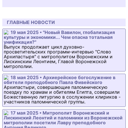
ГЛАВНЫЕ НОВОСТИ
19 мая 2025 • "Новый Вавилон, глобализация
культуры и экономики... Чем опасна тотальная
унификация?"
Выпуск продолжает цикл духовно-
просветительских программ-интервью "Слово
Архипастыря" с митрополитом Воронежским и
Лискинским Леонтием, Главой Воронежской
митрополии.
18 мая 2025 • Архиерейское богослужение в
обители преподобного Павла Фивейского
Архипастыри, совершающие паломническую
поездку по храмам и обителям Египта, совершили
Божественную литургию в сослужении клириков -
участников паломнической группы.
17 мая 2025 • Митрополит Воронежский и
Лискинский Леонтий и паломники из Воронежской
митрополии посетили Лавру преподобного
Антония Великого