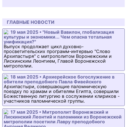
ГЛАВНЫЕ НОВОСТИ
19 мая 2025 • "Новый Вавилон, глобализация
культуры и экономики... Чем опасна тотальная
унификация?"
Выпуск продолжает цикл духовно-
просветительских программ-интервью "Слово
Архипастыря" с митрополитом Воронежским и
Лискинским Леонтием, Главой Воронежской
митрополии.
18 мая 2025 • Архиерейское богослужение в
обители преподобного Павла Фивейского
Архипастыри, совершающие паломническую
поездку по храмам и обителям Египта, совершили
Божественную литургию в сослужении клириков -
участников паломнической группы.
17 мая 2025 • Митрополит Воронежский и
Лискинский Леонтий и паломники из Воронежской
митрополии посетили Лавру преподобного
Антония Великого