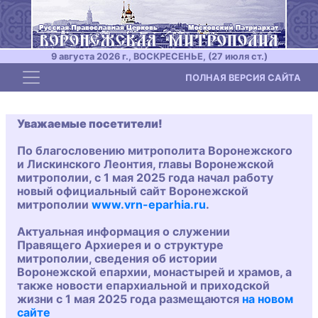
9 августа 2026 г., ВОСКРЕСЕНЬЕ, (27 июля ст.)
Toggle navigation
ПОЛНАЯ ВЕРСИЯ САЙТА
Уважаемые посетители!
По благословению митрополита Воронежского
и Лискинского Леонтия, главы Воронежской
митрополии, с 1 мая 2025 года начал работу
новый официальный сайт Воронежской
митрополии
www.vrn-eparhia.ru
.
Актуальная информация о служении
Правящего Архиерея и о структуре
митрополии, сведения об истории
Воронежской епархии, монастырей и храмов, а
также новости епархиальной и приходской
жизни с 1 мая 2025 года размещаются
на новом
сайте