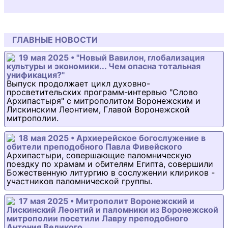
ГЛАВНЫЕ НОВОСТИ
19 мая 2025 • "Новый Вавилон, глобализация
культуры и экономики... Чем опасна тотальная
унификация?"
Выпуск продолжает цикл духовно-
просветительских программ-интервью "Слово
Архипастыря" с митрополитом Воронежским и
Лискинским Леонтием, Главой Воронежской
митрополии.
18 мая 2025 • Архиерейское богослужение в
обители преподобного Павла Фивейского
Архипастыри, совершающие паломническую
поездку по храмам и обителям Египта, совершили
Божественную литургию в сослужении клириков -
участников паломнической группы.
17 мая 2025 • Митрополит Воронежский и
Лискинский Леонтий и паломники из Воронежской
митрополии посетили Лавру преподобного
Антония Великого