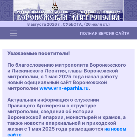
8 августа 2026 г., СУББОТА, (26 июля ст.)
Toggle navigation
ПОЛНАЯ ВЕРСИЯ САЙТА
Уважаемые посетители!
По благословению митрополита Воронежского
и Лискинского Леонтия, главы Воронежской
митрополии, с 1 мая 2025 года начал работу
новый официальный сайт Воронежской
митрополии
www.vrn-eparhia.ru
.
Актуальная информация о служении
Правящего Архиерея и о структуре
митрополии, сведения об истории
Воронежской епархии, монастырей и храмов, а
также новости епархиальной и приходской
жизни с 1 мая 2025 года размещаются
на новом
сайте