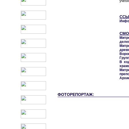
учебн
ССЫ
Инфо
СМО
Митр
деле
Митр
древ
Воро
Груп
В хо
храм
Митр
преп
Архи
ФОТОРЕПОРТАЖ: