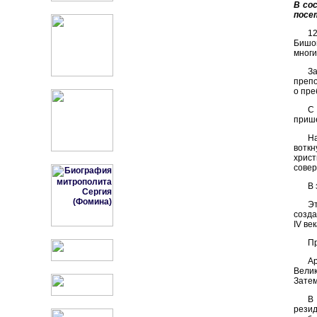
В со
посе
1
Бишой
многи
З
препо
о пре
С
прише
Н
воткн
хрис
совер
В 
Э
созда
IV ве
Пр
А
Велик
Затем
В 
рези