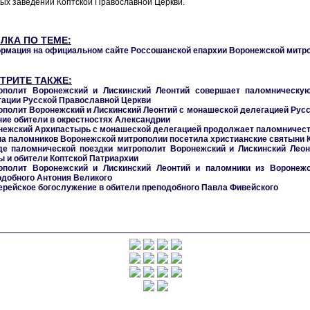
ых заведений Коптской Православной Церкви.
ЛКА ПО ТЕМЕ:
рмация на официальном сайте Россошанской епархии Воронежской митр
ТРИТЕ ТАКЖЕ:
ополит Воронежский и Лискинский Леонтий совершает паломническу
гации Русской Православной Церкви
ополит Воронежский и Лискинский Леонтий с монашеской делегацией Рус
ние обители в окрестностях Александрии
нежский Архипастырь с монашеской делегацией продолжает паломничест
па паломников Воронежской митрополии посетила христианские святыни 
де паломнической поездки митрополит Воронежский и Лискинский Леон
ы и обители Коптской Патриархии
ополит Воронежский и Лискинский Леонтий и паломники из Воронеж
одобного Антония Великого
ерейское богослужение в обители преподобного Павла Фивейского