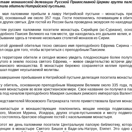
ставе монашеской делегации Русской Православной Церкви группа пал
тила обители Нитрийской пустыни.
2 мая паломники прибыли в лавру Нитрийской пустыни – монастырь пре
), основанный им около 357 года. Гости поклонились почивающим в обит
х других святых. Для гостей из России была проведена экскурсия по находя
атем русские паломники посетили монастырь Сирийцев (ас-Суриани), осно
добного Паисия Великого на том месте, где находилась его дальняя келия, и
бывании здесь в течение нескольких столетий монахов из Сирии.
 этой древней обителью тесно связано имя преподобного Ефрема Сирина –
л сюда для того, чтобы встретиться с преподобным Паисием.
а территории обители и сегодня можно увидеть плодоносящее более полут
утого в землю посоха святого Ефрема, – живое свидетельство встречи дву
тианского монашества. В монастыре бережно сохраняется келлия препод
шал подвиг неусыпаемой молитвы.
завершение пребывания в Нитрийской пустыне делегация посетила монастыр
ту обитель, основанную преподобным Макарием Великим около 335 года, п
ния монастырем во всем христианском мире. Свое название он получил в па
ка под началом преподобного Макария сыновьях римского императора Вален
едставителей Московского Патриархата тепло приветствовала братия мона
рхипастыри и монашествующие поклонились мощам некогда подвизавш
ого, Моисея Мурина, Исидора, других отцов-пустынников и месту подвиг
 состоялось братское общение гостей с насельниками монастыря.
этот же день паломники посетили Центральную папскую библиотеку, котор
денции в монастыре Святого Бишоя в Вади-эль-Натрун, Египет. Это одно