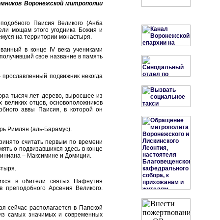
омников Воронежской митрополии
подобного Паисия Великого (Анба
ели мощам этого угодника Божия и
щемуся на территории монастыря.
ванный в конце IV века учениками
 получивший свое название в память
 прославленный подвижник некогда
ора тысяч лет дерево, выросшее из
х великих отцов, основоположников
обного аввы Паисия, в которой он
ь Римлян (аль-Барамус).
ринято считать первым по времени
мять о подвизавшихся здесь в конце
тиниана – Максимине и Домиции.
стыря.
ихся в обители святых Пафнутия
ов преподобного Арсения Великого.
ая сейчас располагается в Папской
 из самых значимых и современных