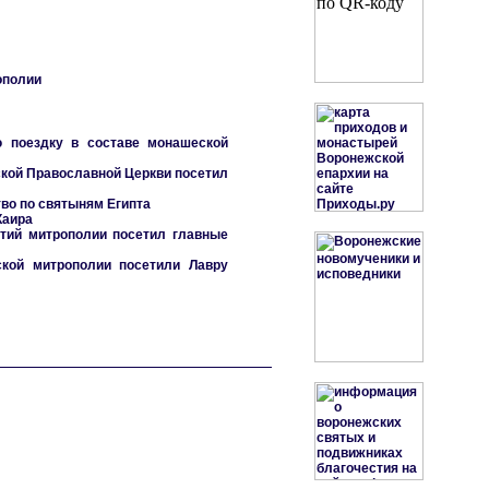
ополии
ю поездку в составе монашеской
ской Православной Церкви посетил
во по святыням Египта
Каира
тий митрополии посетил главные
ской митрополии посетили Лавру