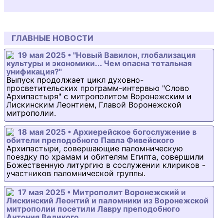
ГЛАВНЫЕ НОВОСТИ
19 мая 2025 • "Новый Вавилон, глобализация
культуры и экономики... Чем опасна тотальная
унификация?"
Выпуск продолжает цикл духовно-
просветительских программ-интервью "Слово
Архипастыря" с митрополитом Воронежским и
Лискинским Леонтием, Главой Воронежской
митрополии.
18 мая 2025 • Архиерейское богослужение в
обители преподобного Павла Фивейского
Архипастыри, совершающие паломническую
поездку по храмам и обителям Египта, совершили
Божественную литургию в сослужении клириков -
участников паломнической группы.
17 мая 2025 • Митрополит Воронежский и
Лискинский Леонтий и паломники из Воронежской
митрополии посетили Лавру преподобного
Антония Великого