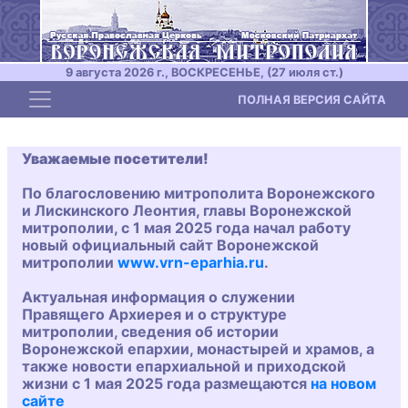
9 августа 2026 г., ВОСКРЕСЕНЬЕ, (27 июля ст.)
Toggle navigation
ПОЛНАЯ ВЕРСИЯ САЙТА
Уважаемые посетители!
По благословению митрополита Воронежского
и Лискинского Леонтия, главы Воронежской
митрополии, с 1 мая 2025 года начал работу
новый официальный сайт Воронежской
митрополии
www.vrn-eparhia.ru
.
Актуальная информация о служении
Правящего Архиерея и о структуре
митрополии, сведения об истории
Воронежской епархии, монастырей и храмов, а
также новости епархиальной и приходской
жизни с 1 мая 2025 года размещаются
на новом
сайте