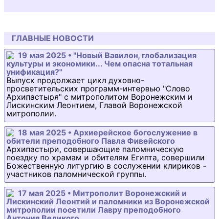
ГЛАВНЫЕ НОВОСТИ
19 мая 2025 • "Новый Вавилон, глобализация
культуры и экономики... Чем опасна тотальная
унификация?"
Выпуск продолжает цикл духовно-
просветительских программ-интервью "Слово
Архипастыря" с митрополитом Воронежским и
Лискинским Леонтием, Главой Воронежской
митрополии.
18 мая 2025 • Архиерейское богослужение в
обители преподобного Павла Фивейского
Архипастыри, совершающие паломническую
поездку по храмам и обителям Египта, совершили
Божественную литургию в сослужении клириков -
участников паломнической группы.
17 мая 2025 • Митрополит Воронежский и
Лискинский Леонтий и паломники из Воронежской
митрополии посетили Лавру преподобного
Антония Великого