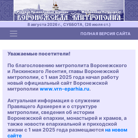
8 августа 2026 г., СУББОТА, (26 июля ст.)
Toggle navigation
ПОЛНАЯ ВЕРСИЯ САЙТА
Уважаемые посетители!
По благословению митрополита Воронежского
и Лискинского Леонтия, главы Воронежской
митрополии, с 1 мая 2025 года начал работу
новый официальный сайт Воронежской
митрополии
www.vrn-eparhia.ru
.
Актуальная информация о служении
Правящего Архиерея и о структуре
митрополии, сведения об истории
Воронежской епархии, монастырей и храмов, а
также новости епархиальной и приходской
жизни с 1 мая 2025 года размещаются
на новом
сайте