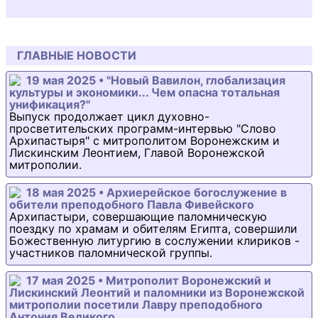
ГЛАВНЫЕ НОВОСТИ
19 мая 2025 • "Новый Вавилон, глобализация
культуры и экономики... Чем опасна тотальная
унификация?"
Выпуск продолжает цикл духовно-
просветительских программ-интервью "Слово
Архипастыря" с митрополитом Воронежским и
Лискинским Леонтием, Главой Воронежской
митрополии.
18 мая 2025 • Архиерейское богослужение в
обители преподобного Павла Фивейского
Архипастыри, совершающие паломническую
поездку по храмам и обителям Египта, совершили
Божественную литургию в сослужении клириков -
участников паломнической группы.
17 мая 2025 • Митрополит Воронежский и
Лискинский Леонтий и паломники из Воронежской
митрополии посетили Лавру преподобного
Антония Великого