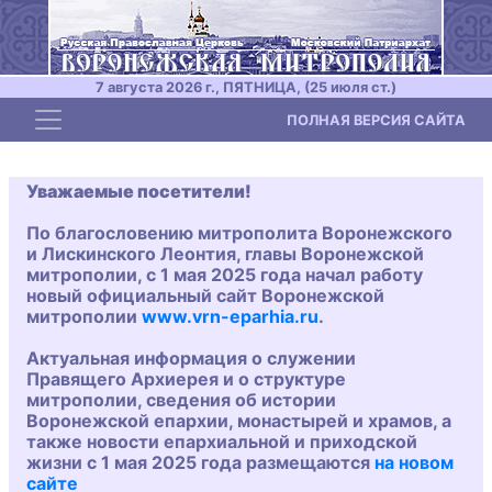
7 августа 2026 г., ПЯТНИЦА, (25 июля ст.)
Toggle navigation
ПОЛНАЯ ВЕРСИЯ САЙТА
Уважаемые посетители!
По благословению митрополита Воронежского
и Лискинского Леонтия, главы Воронежской
митрополии, с 1 мая 2025 года начал работу
новый официальный сайт Воронежской
митрополии
www.vrn-eparhia.ru
.
Актуальная информация о служении
Правящего Архиерея и о структуре
митрополии, сведения об истории
Воронежской епархии, монастырей и храмов, а
также новости епархиальной и приходской
жизни с 1 мая 2025 года размещаются
на новом
сайте