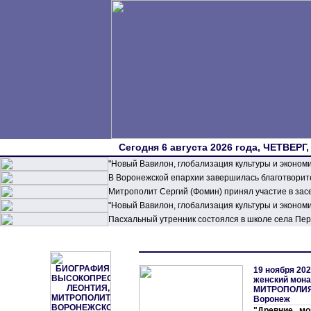
Сегодня 6 августа 2026 года, ЧЕТВЕРГ,
"Новый Вавилон, глобализация культуры и эконом
В Воронежской епархии завершилась благотворите
Митрополит Сергий (Фомин) принял участие в зас
"Новый Вавилон, глобализация культуры и эконом
Пасхальный утренник состоялся в школе села П
19 ноября 202
женский мон
МИТРОПОЛИ
Воронеж
"Древние мо