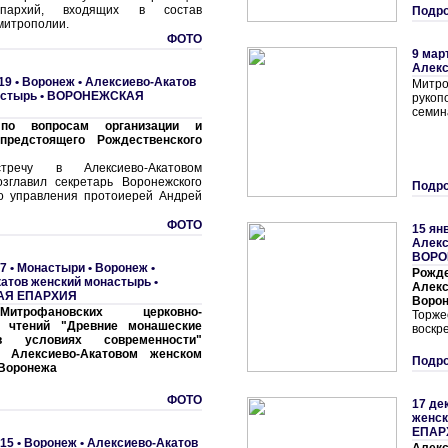
пархий, входящих в состав
Подро
митрополии.
ФОТО
9 мар
Алекс
19 •
Воронеж • Алексиево-Акатов
Митро
астырь
•
ВОРОНЕЖСКАЯ
рукоп
семин
по вопросам организации и
предстоящего Рождественского
тречу в Алексиево-Акатовом
зглавил секретарь Воронежского
Подро
о управления протоиерей Андрей
ФОТО
15 ян
Алекс
ВОРО
7 •
Монастыри
•
Воронеж •
Рожде
атов женский монастырь
•
Алек
АЯ ЕПАРХИЯ
Воро
трофановских церковно-
Торже
х чтений "Древние монашеские
воскр
в условиях современности"
 Алексиево-Акатовом женском
Подро
 Воронежа
ФОТО
17 де
женск
ЕПАР
15 •
Воронеж • Алексиево-Акатов