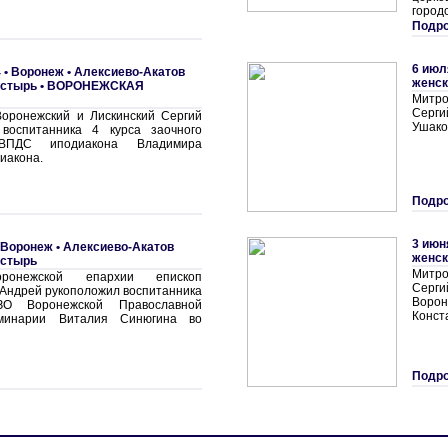
город
Подро
6 июл
 •
Воронеж • Алексиево-Акатов
женск
астырь
•
ВОРОНЕЖСКАЯ
Митр
Серг
оронежский и Лискинский Сергий
Ушако
 воспитанника 4 курса заочного
ВПДС иподиакона Владимира
иакона.
Подро
3 июн
Воронеж • Алексиево-Акатов
женск
астырь
Митр
ронежской епархии епископ
Серг
 Андрей рукоположил воспитанника
Ворон
О Воронежской Православной
Конст
минарии Виталия Синюгина во
Подро