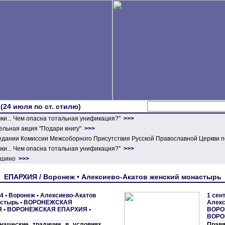
 (24 июля по ст. стилю)
ики... Чем опасна тотальная унификация?"
>>>
льная акция "Подари книгу"
>>>
едании Комиссии Межсоборного Присутствия Русской Православной Церкви п
ики... Чем опасна тотальная унификация?"
>>>
ершино
>>>
ЕПАРХИЯ / Воронеж • Алексиево-Акатов женский монастырь
4 •
Воронеж • Алексиево-Акатов
1 сен
астырь
•
ВОРОНЕЖСКАЯ
Алекс
Я
•
ВОРОНЕЖСКАЯ ЕПАРХИЯ
•
ВОРО
ВОРО
нашеские традиции в условиях
Прав