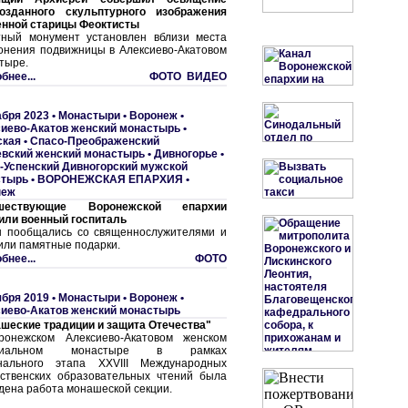
озданного скульптурного изображения
нной старицы Феоктисты
ный монумент установлен вблизи места
онения подвижницы в Алексиево-Акатовом
тыре.
бнее...
ФОТО ВИДЕО
абря 2023 •
Монастыри
•
Воронеж •
иево-Акатов женский монастырь
•
кая • Спасо-Преображенский
вский женский монастырь
•
Дивногорье •
-Успенский Дивногорский мужской
стырь
•
ВОРОНЕЖСКАЯ ЕПАРХИЯ
•
неж
шествующие Воронежской епархии
или военный госпиталь
 пообщались со священнослужителями и
или памятные подарки.
бнее...
ФОТО
ября 2019 •
Монастыри
•
Воронеж •
иево-Акатов женский монастырь
шеские традиции и защита Отечества"
онежском Алексиево-Акатовом женском
рхиальном монастыре в рамках
нального этапа XXVIII Международных
ственских образовательных чтений была
дена работа монашеской секции.