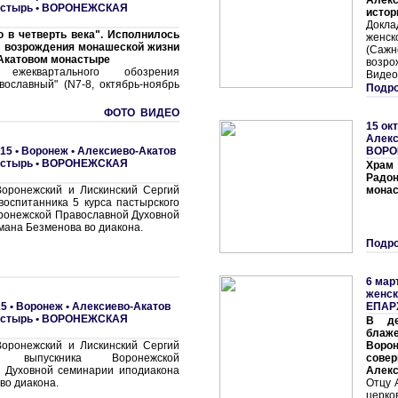
Алек
астырь
•
ВОРОНЕЖСКАЯ
истор
Докл
 в четверть века". Исполнилось
женс
я возрождения монашеской жизни
(Саж
Акатовом монастыре
возр
 ежеквартального обозрения
Видео
вославный" (N7-8, октябрь-ноябрь
Подро
ФОТО ВИДЕО
15 ок
Алекс
15 •
Воронеж • Алексиево-Акатов
ВОРО
астырь
•
ВОРОНЕЖСКАЯ
Храм 
Радон
оронежский и Лискинский Сергий
монас
воспитанника 5 курса пастырского
ронежской Православной Духовной
мана Безменова во диакона.
Подро
6 мар
женск
5 •
Воронеж • Алексиево-Акатов
ЕПАР
астырь
•
ВОРОНЕЖСКАЯ
В де
бла
оронежский и Лискинский Сергий
Воро
ил выпускника Воронежской
совер
 Духовной семинарии иподиакона
Алекс
во диакона.
Отцу 
церко