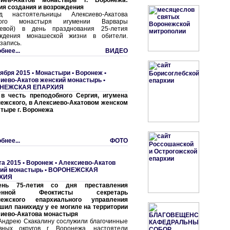
сиев-Акатов монастырь г. Воронежа:
ия создания и возрождения
ад настоятельницы Алексиево-Акатова
кого монастыря игумении Варвары
невой) в день празднования 25-летия
ождения монашеской жизни в обители.
запись.
бнее...
ВИДЕО
тября 2015 •
Монастыри
•
Воронеж •
иево-Акатов женский монастырь
•
НЕЖСКАЯ ЕПАРХИЯ
в честь преподобного Сергия, игумена
ежского, в Алексиево-Акатовом женском
тыре г. Воронежа
бнее...
ФОТО
та 2015 •
Воронеж • Алексиево-Акатов
ий монастырь
•
ВОРОНЕЖСКАЯ
ХИЯ
нь 75-летия со дня преставления
женной Феоктисты секретарь
нежского епархиального управления
шил панихиду у ее могиле на территории
иево-Акатова монастыря
Андрею Скакалину сослужили благочинные
вных округов г. Воронежа, настоятели