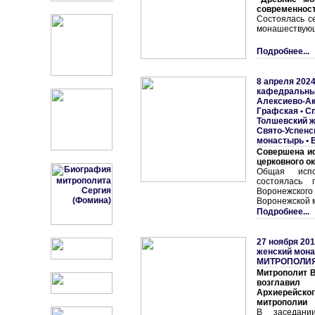
современнос
Состоялась с
монашествую
Подробнее...
8 апреля 2024
кафедральны
Алексиево-Ак
Графская • С
Толшевский 
Свято-Успенс
монастырь
•
Совершена и
церковного о
Общая испо
состоялась 
Воронежског
Воронежской 
Подробнее...
27 ноября 201
женский мон
МИТРОПОЛИ
Митрополит В
возглави
Архиерейс
митрополии
В заседани