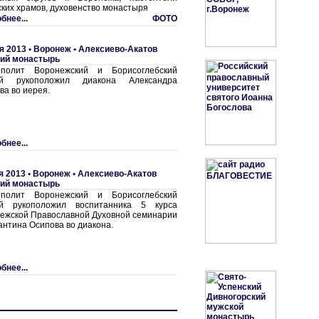
ских храмов, духовенство монастыря
бнее...
ФОТО
я 2013 •
Воронеж • Алексиево-Акатов
ий монастырь
ополит Воронежский и Борисоглебский
ий рукоположил диакона Александра
ва во иерея.
бнее...
я 2013 •
Воронеж • Алексиево-Акатов
ий монастырь
ополит Воронежский и Борисоглебский
ий рукоположил воспитанника 5 курса
ежской Православной Духовной семинарии
антина Осипова во диакона.
бнее...