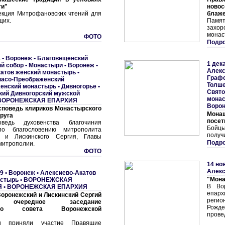
ти"
новос
екция Митрофановских чтений для
блаже
щих.
Памят
захор
монас
ФОТО
Подро
 •
Воронеж • Благовещенский
1 дек
й собор
•
Монастыри
•
Воронеж •
Алекс
атов женский монастырь
•
Графс
пасо-Преображенский
Толше
женский монастырь
•
Дивногорье •
Свято
кий Дивногорский мужской
мона
ВОРОНЕЖСКАЯ ЕПАРХИЯ
Воро
споведь клириков Монастырского
Мона
круга
посет
ведь духовенства благочиния
Бойцы
по благословению митрополита
получ
о и Лискинского Сергия, Главы
Подро
митрополии.
ФОТО
14 но
Алекс
9 •
Воронеж • Алексиево-Акатов
"Мона
астырь
•
ВОРОНЕЖСКАЯ
В Вор
Я
•
ВОРОНЕЖСКАЯ ЕПАРХИЯ
епа
оронежский и Лискинский Сергий
регио
л очередное заседание
Рожде
кого совета Воронежской
прове
и приняли участие Правящие