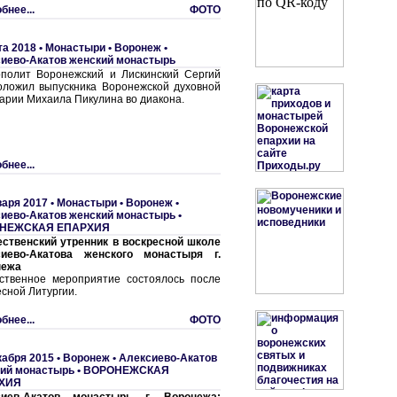
бнее...
ФОТО
та 2018 •
Монастыри
•
Воронеж •
иево-Акатов женский монастырь
полит Воронежский и Лискинский Сергий
оложил выпускника Воронежской духовной
арии Михаила Пикулина во диакона.
бнее...
варя 2017 •
Монастыри
•
Воронеж •
иево-Акатов женский монастырь
•
НЕЖСКАЯ ЕПАРХИЯ
ственский утренник в воскресной школе
сиево-Акатова женского монастыря г.
нежа
ственное мероприятие состоялось после
есной Литургии.
бнее...
ФОТО
кабря 2015 •
Воронеж • Алексиево-Акатов
ий монастырь
•
ВОРОНЕЖСКАЯ
ХИЯ