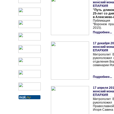
женский мон
ЕПАРХИЯ
"Путь длиною
25-лет со дн
в Алексиево-
Публикация
"Воронеж пра
2015).
Подробнее...
17 декабря 20
женский мон
ЕПАРХИЯ
Митрополит В
рукоположил 
отделения Во
семинарии Ро
Подробнее...
17 апреля 201
женский мон
ЕПАРХИЯ
Митрополит В
рукополож
Православной
Игоря Савина 