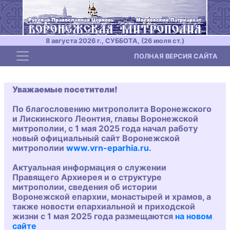
8 августа 2026 г., СУББОТА, (26 июля ст.)
Toggle navigation
ПОЛНАЯ ВЕРСИЯ САЙТА
Уважаемые посетители!
По благословению митрополита Воронежского
и Лискинского Леонтия, главы Воронежской
митрополии, с 1 мая 2025 года начал работу
новый официальный сайт Воронежской
митрополии
www.vrn-eparhia.ru
.
Актуальная информация о служении
Правящего Архиерея и о структуре
митрополии, сведения об истории
Воронежской епархии, монастырей и храмов, а
также новости епархиальной и приходской
жизни с 1 мая 2025 года размещаются
на новом
сайте