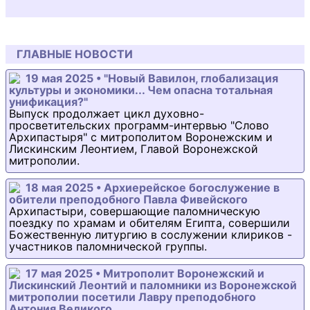
ГЛАВНЫЕ НОВОСТИ
19 мая 2025 • "Новый Вавилон, глобализация
культуры и экономики... Чем опасна тотальная
унификация?"
Выпуск продолжает цикл духовно-
просветительских программ-интервью "Слово
Архипастыря" с митрополитом Воронежским и
Лискинским Леонтием, Главой Воронежской
митрополии.
18 мая 2025 • Архиерейское богослужение в
обители преподобного Павла Фивейского
Архипастыри, совершающие паломническую
поездку по храмам и обителям Египта, совершили
Божественную литургию в сослужении клириков -
участников паломнической группы.
17 мая 2025 • Митрополит Воронежский и
Лискинский Леонтий и паломники из Воронежской
митрополии посетили Лавру преподобного
Антония Великого