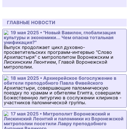
ГЛАВНЫЕ НОВОСТИ
19 мая 2025 • "Новый Вавилон, глобализация
культуры и экономики... Чем опасна тотальная
унификация?"
Выпуск продолжает цикл духовно-
просветительских программ-интервью "Слово
Архипастыря" с митрополитом Воронежским и
Лискинским Леонтием, Главой Воронежской
митрополии.
18 мая 2025 • Архиерейское богослужение в
обители преподобного Павла Фивейского
Архипастыри, совершающие паломническую
поездку по храмам и обителям Египта, совершили
Божественную литургию в сослужении клириков -
участников паломнической группы.
17 мая 2025 • Митрополит Воронежский и
Лискинский Леонтий и паломники из Воронежской
митрополии посетили Лавру преподобного
Антония Великого