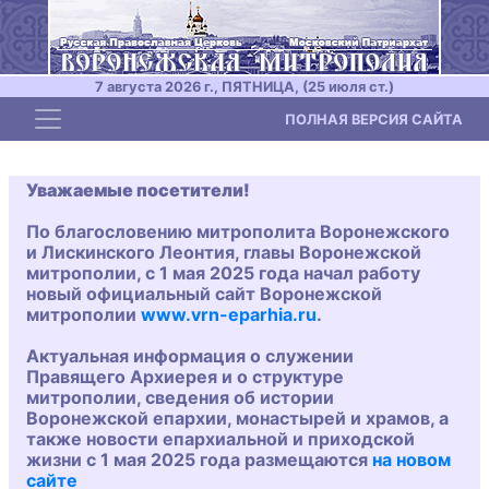
7 августа 2026 г., ПЯТНИЦА, (25 июля ст.)
Toggle navigation
ПОЛНАЯ ВЕРСИЯ САЙТА
Уважаемые посетители!
По благословению митрополита Воронежского
и Лискинского Леонтия, главы Воронежской
митрополии, с 1 мая 2025 года начал работу
новый официальный сайт Воронежской
митрополии
www.vrn-eparhia.ru
.
Актуальная информация о служении
Правящего Архиерея и о структуре
митрополии, сведения об истории
Воронежской епархии, монастырей и храмов, а
также новости епархиальной и приходской
жизни с 1 мая 2025 года размещаются
на новом
сайте