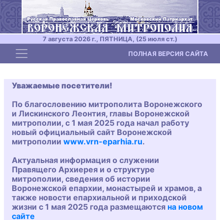
7 августа 2026 г., ПЯТНИЦА, (25 июля ст.)
Toggle navigation
ПОЛНАЯ ВЕРСИЯ САЙТА
Уважаемые посетители!
По благословению митрополита Воронежского
и Лискинского Леонтия, главы Воронежской
митрополии, с 1 мая 2025 года начал работу
новый официальный сайт Воронежской
митрополии
www.vrn-eparhia.ru
.
Актуальная информация о служении
Правящего Архиерея и о структуре
митрополии, сведения об истории
Воронежской епархии, монастырей и храмов, а
также новости епархиальной и приходской
жизни с 1 мая 2025 года размещаются
на новом
сайте