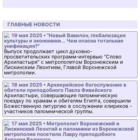
ГЛАВНЫЕ НОВОСТИ
19 мая 2025 • "Новый Вавилон, глобализация
культуры и экономики... Чем опасна тотальная
унификация?"
Выпуск продолжает цикл духовно-
просветительских программ-интервью "Слово
Архипастыря" с митрополитом Воронежским и
Лискинским Леонтием, Главой Воронежской
митрополии.
18 мая 2025 • Архиерейское богослужение в
обители преподобного Павла Фивейского
Архипастыри, совершающие паломническую
поездку по храмам и обителям Египта, совершили
Божественную литургию в сослужении клириков -
участников паломнической группы.
17 мая 2025 • Митрополит Воронежский и
Лискинский Леонтий и паломники из Воронежской
митрополии посетили Лавру преподобного
Антония Великого