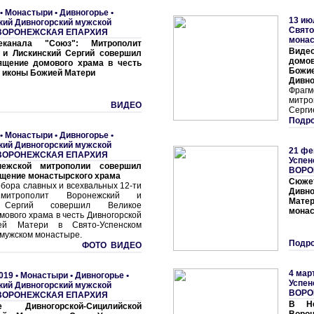
 •
Монастыри
•
Дивногорье •
13 ию
кий Дивногорский мужской
Свято
ВОРОНЕЖСКАЯ ЕПАРХИЯ
мона
канала "Союз": Митрополит
Виде
 и Лискинский Сергий совершил
домов
ящение домового храма в честь
Бож
 иконы Божией Матери
Дивно
Фраг
митр
ВИДЕО
Серги
Подро
 •
Монастыри
•
Дивногорье •
кий Дивногорский мужской
21 фе
ВОРОНЕЖСКАЯ ЕПАРХИЯ
Успен
нежской митрополии совершил
ВОРО
щение монастырского храма
Сюже
бора славных и всехвальных 12-ти
Дивн
 митрополит Воронежский и
Мате
й Сергий совершил Великое
мона
ового храма в честь Дивногорской
ей Матери в Свято-Успенском
 мужском монастыре.
Подро
ФОТО ВИДЕО
4 мар
019 •
Монастыри
•
Дивногорье •
Успен
кий Дивногорский мужской
ВОРО
ВОРОНЕЖСКАЯ ЕПАРХИЯ
В Не
ие Дивногорской-Сицилийской