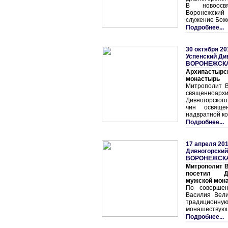
В новоосв
Воронежский
служение Бож
Подробнее...
30 октября 20
Успенский Ди
ВОРОНЕЖСК
Архипастыр
монастырь
Митрополит В
священноар
Дивногорског
чин освяще
надвратной ко
Подробнее...
17 апреля 201
Дивногорски
ВОРОНЕЖСК
Митрополит В
посетил Ди
мужской мон
По совершен
Василия Вел
традиционную
монашествующ
Подробнее...