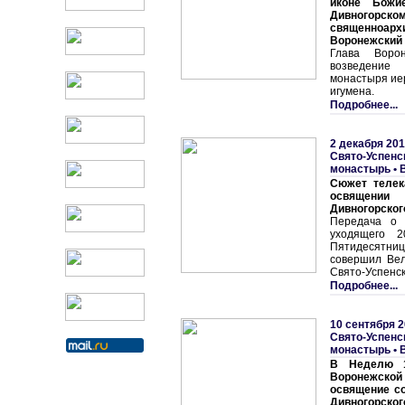
иконе Божи
Дивногорс
священноарх
Воронежский 
Глава Воро
возведение
монастыря иер
игумена.
Подробнее...
2 декабря 201
Свято-Успенс
монастырь
•
Сюжет телек
освящении 
Дивногорског
Передача о 
уходящего 
Пятидесятниц
совершил Вел
Свято-Успенск
Подробнее...
10 сентября 2
Свято-Успенс
монастырь
•
В Неделю 1
Воронежской
освящение со
Дивногорског