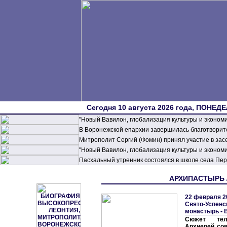
Сегодня 10 августа 2026 года, ПОНЕДЕ
"Новый Вавилон, глобализация культуры и эконом
В Воронежской епархии завершилась благотворите
Митрополит Сергий (Фомин) принял участие в зас
"Новый Вавилон, глобализация культуры и эконом
Пасхальный утренник состоялся в школе села П
АРХИПАСТЫРЬ / 
22 февраля 2
Свято-Успенс
монастырь
•
Сюжет тел
Архиерей со