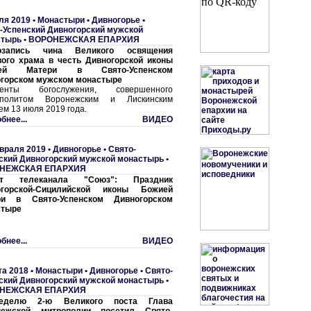
ля 2019 •
Монастыри
•
Дивногорье •
-Успенский Дивногорский мужской
стырь
•
ВОРОНЕЖСКАЯ ЕПАРХИЯ
озапись чина Великого освящения
ого храма в честь Дивногорской иконы
ией Матери в Свято-Успенском
горском мужском монастыре
менты богослужения, совершенного
ополитом Воронежским и Лискинским
ем 13 июля 2019 года.
бнее...
ВИДЕО
враля 2019 •
Дивногорье • Свято-
ский Дивногорский мужской монастырь
•
НЕЖСКАЯ ЕПАРХИЯ
т телеканала "Союз": Праздник
огорской-Сицилийской иконы Божией
ри в Свято-Успенском Дивногорском
стыре
бнее...
ВИДЕО
та 2018 •
Монастыри
•
Дивногорье • Свято-
ский Дивногорский мужской монастырь
•
НЕЖСКАЯ ЕПАРХИЯ
делю 2-ю Великого поста Глава