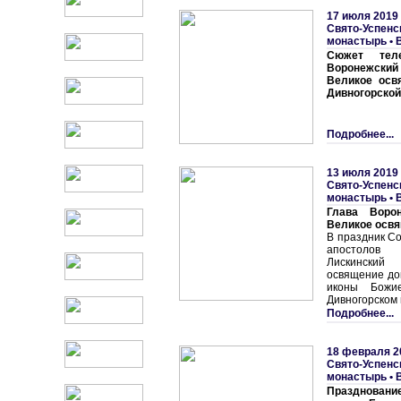
17 июля 2019
Свято-Успенс
монастырь
•
Сюжет теле
Воронежский
Великое осв
Дивногорской
Подробнее...
13 июля 2019
Свято-Успенс
монастырь
•
Глава Воро
Великое освя
В праздник Со
апостолов
Лискински
освящение дом
иконы Божи
Дивногорском
Подробнее...
18 февраля 2
Свято-Успенс
монастырь
•
Празднован