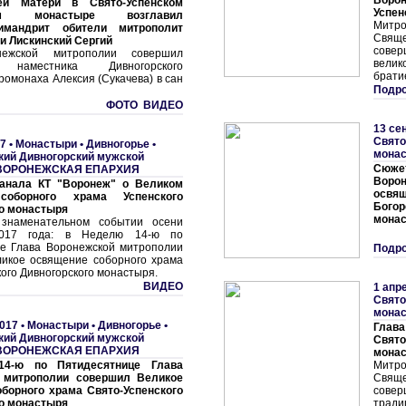
Воро
ей Матери в Свято-Успенском
Успен
ком монастыре возглавил
Митро
имандрит обители митрополит
Свяще
и Лискинский Сергий
сове
нежской митрополии совершил
вели
 наместника Дивногорского
брати
омонаха Алексия (Сукачева) в сан
Подро
ФОТО ВИДЕО
13 се
Свято
7 •
Монастыри
•
Дивногорье •
мона
кий Дивногорский мужской
Сюж
ВОРОНЕЖСКАЯ ЕПАРХИЯ
Воро
анала КТ "Воронеж" о Великом
освящ
соборного храма Успенского
Богор
о монастыря
мона
знаменательном событии осени
2017 года: в Неделю 14-ю по
е Глава Воронежской митрополии
Подро
икое освящение соборного храма
ого Дивногорского монастыря.
ВИДЕО
1 апр
Свято
мона
017 •
Монастыри
•
Дивногорье •
Глав
кий Дивногорский мужской
Свят
ВОРОНЕЖСКАЯ ЕПАРХИЯ
мона
4-ю по Пятидесятнице Глава
Митро
 митрополии совершил Великое
Свяще
борного храма Свято-Успенского
сове
о монастыря
трад