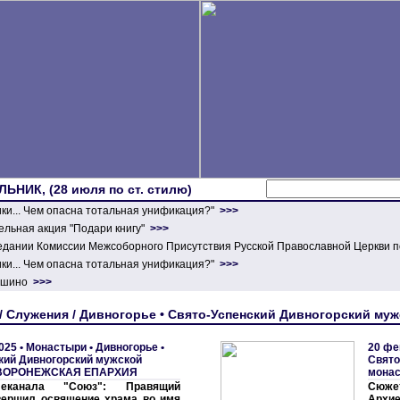
ЛЬНИК, (28 июля по ст. стилю)
ики... Чем опасна тотальная унификация?"
>>>
льная акция "Подари книгу"
>>>
едании Комиссии Межсоборного Присутствия Русской Православной Церкви п
ики... Чем опасна тотальная унификация?"
>>>
ершино
>>>
Служения / Дивногорье • Свято-Успенский Дивногорский му
025 •
Монастыри
•
Дивногорье •
20 фе
кий Дивногорский мужской
Свято
ВОРОНЕЖСКАЯ ЕПАРХИЯ
мона
еканала "Союз": Правящий
Сюже
вершил освящение храма во имя
Архие