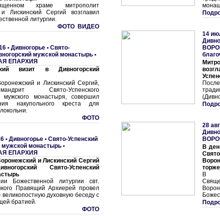
ященном храме митрополит
монаш
 и Лискинский Сергий возглавил
Подро
ественной литургии.
ФОТО ВИДЕО
14 ию
Дивно
16 •
Дивногорье • Свято-
ВОРО
вногорский мужской монастырь
•
благо
АЯ ЕПАРХИЯ
Митро
ский визит в Дивногорский
возгл
Успен
оронежский и Лискинский Сергий,
После
химандрит Свято-Успенского
трад
о мужского монастыря, совершил
(Дивн
ния накупольного креста для
Подро
локольни.
ФОТО
28 ав
Дивно
6 •
Дивногорье • Свято-Успенский
ВОРО
й мужской монастырь
•
В ден
АЯ ЕПАРХИЯ
Свято
оронежский и Лискинский Сергий
Вор
вногорский Свято-Успенский
торже
астырь
В У
ии Божественной литургии свт.
Свящ
икого Правящий Архиерей провел
Ворон
 великопостную духовную беседу с
Божес
ей братией.
Подро
ФОТО