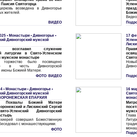
 Паисия Святогорца
Успе
церковь возведена в Дивногорье
празд
ых жителей.
Божие
Видео
ВИДЕО
Подро
025 •
Монастыри
•
Дивногорье •
17 фе
кий Дивногорский мужской
Успен
Лиски
ырь возглавил служение
Прав
й литургии в Свято-Успенском
освящ
м мужском монастыре
Свято
е торжество было посвящено
Новы
нию в честь Дивногорской
Дивно
) иконы Божией Матери.
ФОТО ВИДЕО
Подро
4 •
Монастыри
•
Дивногорье •
16 ма
кий Дивногорский мужской
Свято
ВОРОНЕЖСКАЯ ЕПАРХИЯ
мона
к Похвалы Божией Матери
Митро
оронежский и Лискинский Сергий
посе
ято-Успенский Дивногорский
мужск
астырь
Глав
хиерей совершил Божественную
Литур
обеседовал с монашествующими.
трад
монаш
ФОТО
Подро