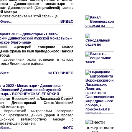
нском Дивногорском монастыре в
ник Дивногорской (Сицилийской) иконы
й Матери
сюжет смотрите на этой странице.
бнее...
ВИДЕО
враля 2025 •
Дивногорье • Свято-
ский Дивногорский мужской монастырь
•
нское благочиние
ящий Архиерей совершил малое
ение храма во имя преподобного Паисия
горца
й деревянный храм возведен в хуторе
горье Лискинского района.
бнее...
ФОТО ВИДЕО
рта 2022 •
Монастыри
•
Дивногорье •
-Успенский Дивногорский мужской
стырь
•
ВОРОНЕЖСКАЯ ЕПАРХИЯ
полит Воронежский и Лискинский Сергий
тил Дивногорский Свято-Успенский
ой монастырь
а Воронежской митрополии совершил
гию Преждеосвященных Даров и провел
иционную великопостную беседу с
ествующей братией.
бнее...
ФОТО