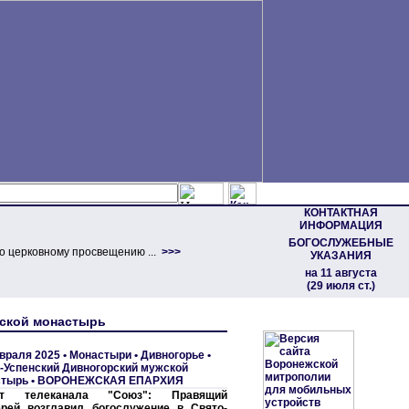
КОНТАКТНАЯ
ИНФОРМАЦИЯ
БОГОСЛУЖЕБНЫЕ
о церковному просвещению ...
>>>
УКАЗАНИЯ
на 11 августа
(29 июля ст.)
жской монастырь
враля 2025 •
Монастыри
•
Дивногорье •
-Успенский Дивногорский мужской
стырь
•
ВОРОНЕЖСКАЯ ЕПАРХИЯ
т телеканала "Союз": Правящий
рей возглавил богослужение в Свято-