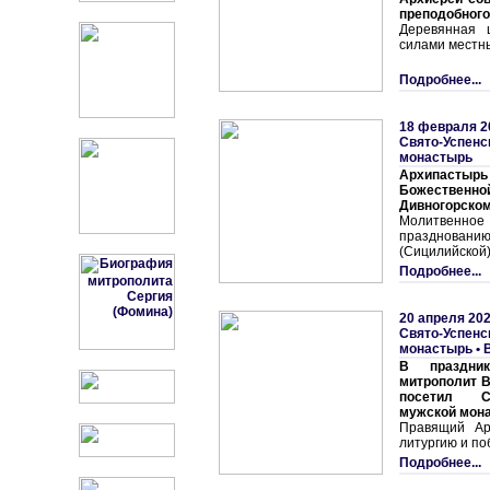
преподобного
Деревянная 
силами местн
Подробнее...
18 февраля 2
Свято-Успенс
монастырь
Архипаст
Божественно
Дивногорско
Молитвенно
празднова
(Сицилийской
Подробнее...
20 апреля 202
Свято-Успенс
монастырь
•
В праздни
митрополит В
посетил Св
мужской мон
Правящий Ар
литургию и п
Подробнее...