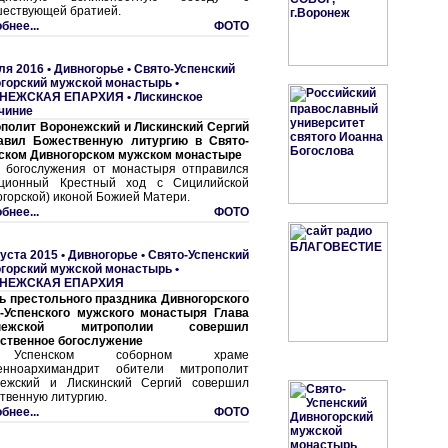
ествующей братией.
бнее...
ФОТО
ля 2016 •
Дивногорье • Свято-Успенский
горский мужской монастырь
•
НЕЖСКАЯ ЕПАРХИЯ
•
Лискинское
чиние
полит Воронежский и Лискинский Сергий
авил Божественную литургию в Свято-
ском Дивногорском мужском монастыре
 богослужения от монастыря отправился
иционный Крестный ход с Сицилийской
огорской) иконой Божией Матери.
бнее...
ФОТО
густа 2015 •
Дивногорье • Свято-Успенский
горский мужской монастырь
•
НЕЖСКАЯ ЕПАРХИЯ
ь престольного праздника Дивногорского
-Успенского мужского монастыря Глава
онежской митрополии совершил
ственное богослужение
спенском соборном храме
енноархимандрит обители митрополит
ежский и Лискинский Сергий совершил
твенную литургию.
бнее...
ФОТО