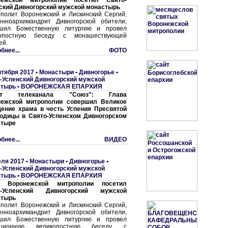
нежской митрополии посетил Свято-
ский Дивногорский мужской монастырь
полит Воронежский и Лискинский Сергий,
нноархимандрит Дивногорской обители,
ршил Божественную литургию и провел
копостную беседу с монашествующей
ей.
бнее...
ФОТО
нтября 2017 •
Монастыри
•
Дивногорье •
-Успенский Дивногорский мужской
стырь
•
ВОРОНЕЖСКАЯ ЕПАРХИЯ
ет телеканала "Союз": Глава
нежской митрополии совершил Великое
ение храма в честь Успения Пресвятой
одицы в Свято-Успенском Дивногорском
стыре
бнее...
ВИДЕО
еля 2017 •
Монастыри
•
Дивногорье •
-Успенский Дивногорский мужской
стырь
•
ВОРОНЕЖСКАЯ ЕПАРХИЯ
а Воронежской митрополии посетил
о-Успенский Дивногорский мужской
стырь
полит Воронежский и Лискинский Сергий,
нноархимандрит Дивногорской обители,
ршил Божественную литургию и провел
иционную великопостную беседу с